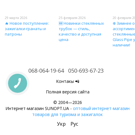
29 марта 2026
25 февраля 2026
20 февраля 2
🔥 Новое поступление:
🆕 Новинки стеклянных
❄️ Зимнее 
зажигалки-гранаты и
трубок — стиль,
ассортиме
патроны
качество и доступная
стеклянные
цена
Glass Pipe 
наличии!
068-064-19-64
050-693-67-23
Контакы 📲
Полная версия сайта
© 2004—2026
Интернет-магазин SUNOPT.UA -
оптовый интернет-магазин
товаров для туризма и зажигалок
Укр
Рус