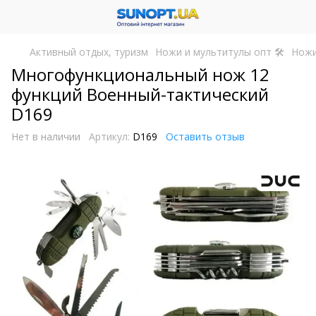
Активный отдых, туризм
Ножи и мультитулы опт 🛠
Ножи
Многофункциональный нож 12
функций Военный-тактический
D169
Нет в наличии
Артикул:
D169
Оставить отзыв