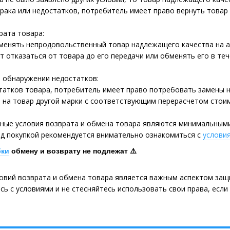
брака или недостатков, потребитель имеет право вернуть товар 
рата товара:
менять непродовольственный товар надлежащего качества на ан
 отказаться от товара до его передачи или обменять его в теч
и обнаружении недостатков:
татков товара, потребитель имеет право потребовать замены на
 на товар другой марки с соответствующим перерасчетом стоим
нные условия возврата и обмена товара являются минимальным
ед покупкой рекомендуется внимательно ознакомиться с
услови
бки
обмену и возврату не подлежат ⚠️
ловий возврата и обмена товара является важным аспектом защ
есь с условиями и не стесняйтесь использовать свои права, есл