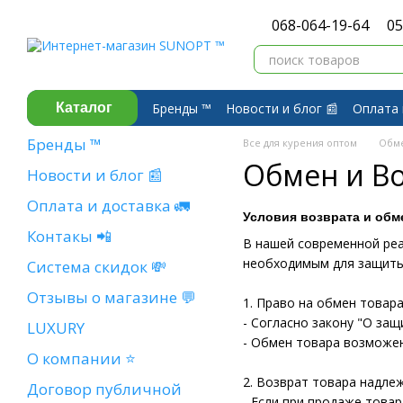
Перейти к основному контенту
068-064-19-64
05
Бренды ™️
Новости и блог 📰
Оплата 
Каталог
Договор публичной оферты
Обмен 
Бренды ™️
Все для курения оптом
Обме
Обмен и В
Новости и блог 📰
Оплата и доставка 🚛
Условия возврата и обм
Контакы 📲
В нашей современной реа
необходимым для защиты
Система скидок 💸
Отзывы о магазине 💬
1. Право на обмен товар
- Согласно закону "О за
LUXURY
- Обмен товара возможен
О компании ⭐
2. Возврат товара надле
Договор публичной
- Если при продаже товар