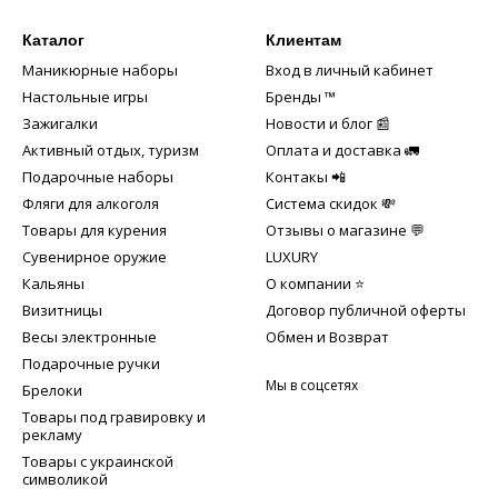
Каталог
Клиентам
Маникюрные наборы
Вход в личный кабинет
Настольные игры
Бренды ™️
Зажигалки
Новости и блог 📰
Активный отдых, туризм
Оплата и доставка 🚛
Подарочные наборы
Контакы 📲
Фляги для алкоголя
Система скидок 💸
Товары для курения
Отзывы о магазине 💬
Сувенирное оружие
LUXURY
Кальяны
О компании ⭐
Визитницы
Договор публичной оферты
Весы электронные
Обмен и Возврат
Подарочные ручки
Мы в соцсетях
Брелоки
Товары под гравировку и
рекламу
Товары с украинской
символикой