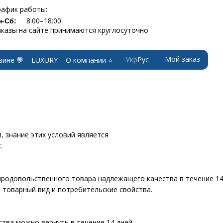
рафик работы:
8:00–18:00
н-Сб:
аказы на сайте принимаются круглосуточно
Мой заказ
Укр
Рус
зине 💬
LUXURY
О компании ⭐
, знание этих условий является
.
родовольственного товара надлежащего качества в течение 14 д
о товарный вид и потребительские свойства.
ства можно вернуть в течение 14 дней.