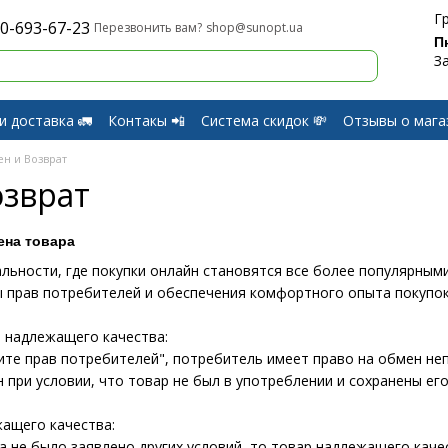
Г
0-693-67-23
shop@sunopt.ua
Перезвонить вам?
П
З
и доставка 🚛
Контакы 📲
Система скидок 💸
Отзывы о мага
и Возврат
н и Возврат
озврат
ена товара
льности, где покупки онлайн становятся все более популярными
 прав потребителей и обеспечения комфортного опыта покупок
а надлежащего качества:
щите прав потребителей", потребитель имеет право на обмен неп
 при условии, что товар не был в употреблении и сохранены ег
жащего качества:
а не было заявлено других условий, то товар надлежащего каче