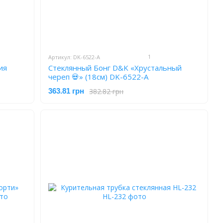
1
Артикул: DK-6522-A
ия
Стеклянный Бонг D&K «Хрустальный
череп 💀» (18см) DK-6522-A
382.82 грн
363.81 грн