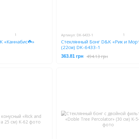
1
1
Артикул: DK-6433-1
K «Каннабис☘️»
Стеклянный Бонг D&K «Рик и Мор
(22см) DK-6433-1
494.13 грн
363.81 грн