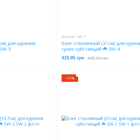
Артикул: SW-4
см) для курения
Бонг стеклянный (31см) для курен
 SW-5
сухих субстанций ☘️ SW-4
468.34 грн
415.85 грн
−11%