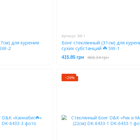
Артикул: SW-1
.7см) для курения
Бонг стеклянный (31см) для курен
 SW-2
сухих субстанций ☘️ SW-1
468.34 грн
415.85 грн
−26%