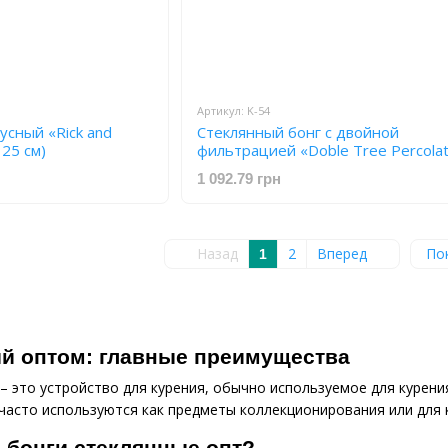
Артикул: K-54
усный «Rick and
Стеклянный бонг с двойной
 25 см)
фильтрацией «Doble Tree Percolat
см) K-54
1 092.79 грн
Назад
2
Вперед
По
1
ый оптом: главные преимущества
– это устройство для курения, обычно используемое для курени
 часто используются как предметы коллекционирования или для к
 бонги стеклянные опт?