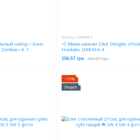
Артикул: DK8434-4
ьный набор / Бонг-
💨 Мини-кальян D&K Dengke «Pock
& Zombie» K-1
Hookah» DK8434-4
166.07 грн
156.57 грн
−11%
Видео