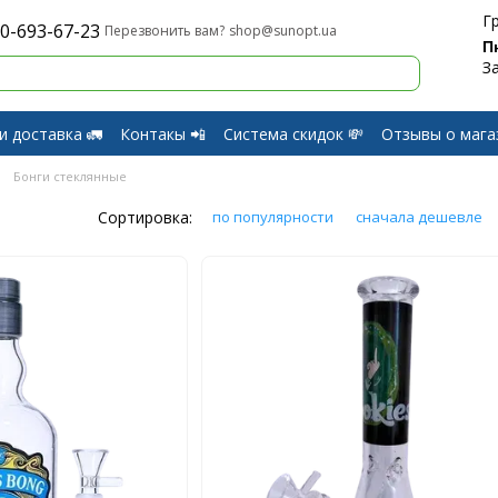
Г
0-693-67-23
shop@sunopt.ua
Перезвонить вам?
П
З
и доставка 🚛
Контакы 📲
Система скидок 💸
Отзывы о мага
и Возврат
Бонги стеклянные
Сортировка:
по популярности
сначала дешевле