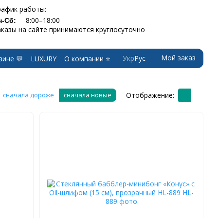
рафик работы:
8:00–18:00
н-Сб:
аказы на сайте принимаются круглосуточно
Мой заказ
Укр
Рус
зине 💬
LUXURY
О компании ⭐
Отображение:
сначала дороже
сначала новые