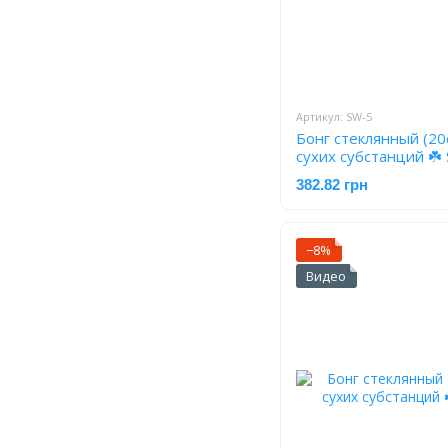
Артикул: SW-5
Бонг стеклянный (20
сухих субстанций ☘️
382.82 грн
−8%
Видео