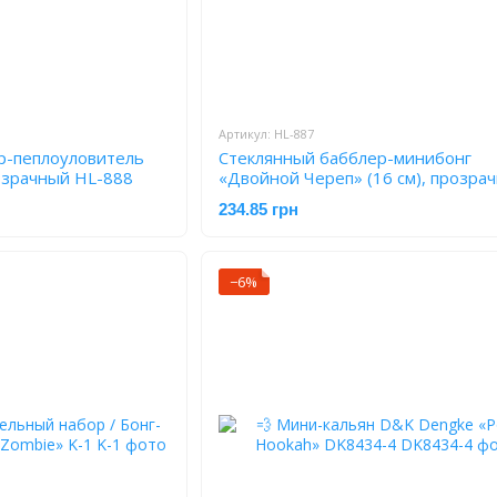
Артикул: HL-887
р-пеплоуловитель
Стеклянный бабблер-минибонг
розрачный HL-888
«Двойной Череп» (16 см), прозра
HL-887
234.85 грн
−6%