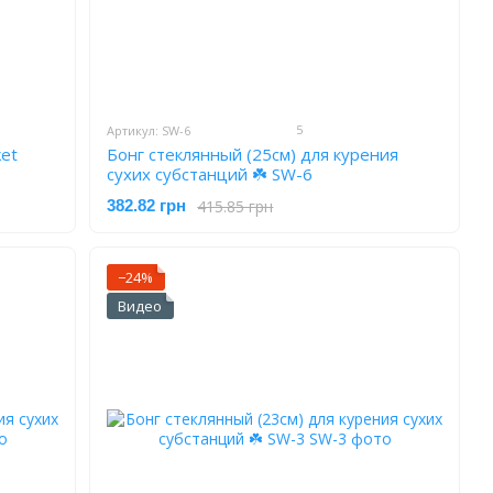
5
Артикул: SW-6
et
Бонг стеклянный (25см) для курения
сухих субстанций ☘️ SW-6
415.85 грн
382.82 грн
−24%
Видео