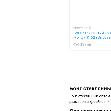
Артикул: K-62
Бонг стеклянный кон
Morty» K-62 (Высота
494.13 грн
Бонг стеклянн
Бонг стеклянный оптом 
размеров и дизайнов, и
Для чего нужны