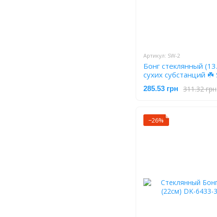
Артикул: SW-2
Бонг стеклянный (13
сухих субстанций ☘️
311.32 грн
285.53 грн
−26%