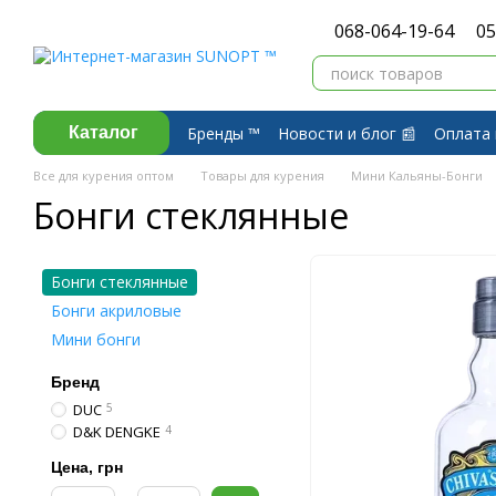
Перейти к основному контенту
068-064-19-64
05
Бренды ™️
Новости и блог 📰
Оплата 
Каталог
Договор публичной оферты
Обмен 
Все для курения оптом
Товары для курения
Мини Кальяны-Бонги
Бонги стеклянные
Бонги стеклянные
Бонги акриловые
Мини бонги
Бренд
DUC
5
D&K DENGKE
4
Цена, грн
От Цена, грн
До Цена, грн