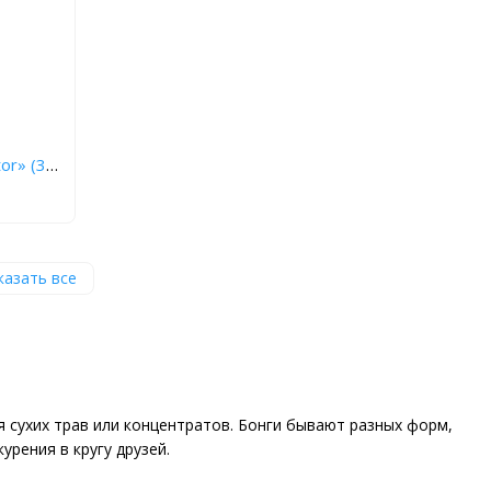
or» (30
казать все
я сухих трав или концентратов. Бонги бывают разных форм,
урения в кругу друзей.