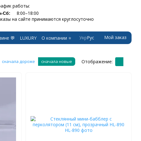
рафик работы:
8:00–18:00
н-Сб:
аказы на сайте принимаются круглосуточно
Мой заказ
Укр
Рус
зине 💬
LUXURY
О компании ⭐
Отображение:
сначала дороже
сначала новые