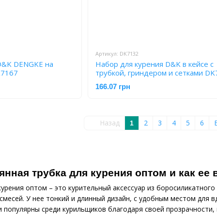
Артикул: DK7132
 D&K DENGKE на
Набор для курения D&K в кейсе с
K7167
трубкой, гриндером и сетками DK
166.07 грн
Назад
2
3
4
5
6
1
лянная трубка для курения оптом и как ее
курения оптом – это курительный аксессуар из боросиликатного
 смесей. У нее тонкий и длинный дизайн, с удобным местом для
и популярны среди курильщиков благодаря своей прозрачности,