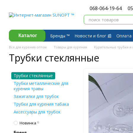
Перейти к основному контенту
068-064-19-64
05
Бренды ™️
Новости и блог 📰
Оплата 
Каталог
Договор публичной оферты
Обмен 
Все для курения оптом
Товары для курения
Курительные трубки и
Трубки стеклянные
Трубки стеклянные
Трубки металлические для
курения травы
Зажигалки для трубок
Трубки для курения табака
Аксессуары для трубок
Новинка
6
Бренд