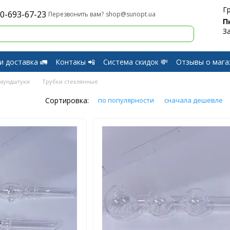
Г
0-693-67-23
shop@sunopt.ua
Перезвонить вам?
П
З
и доставка 🚛
Контакы 📲
Система скидок 💸
Отзывы о мага
и Возврат
 мундштуки
Трубки стеклянные
Сортировка:
по популярности
сначала дешевле