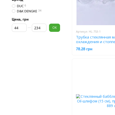
DUC
6
D&K DENGKE
34
Цена, грн
От Цена, грн
До Цена, грн
OK
Артикул: HL-753-1
Трубка стеклянная м
охлаждения и стоппе
прозрачная) HL-753
78.28 грн