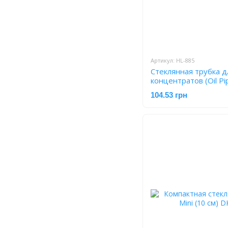
Артикул: HL-885
Стеклянная трубка д
концентратов (Oil Pip
прозрачная HL-885
104.53 грн