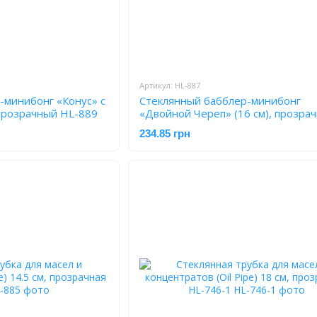
Артикул: HL-887
-минибонг «Конус» с
Стеклянный бабблер-минибонг
 прозрачный HL-889
«Двойной Череп» (16 см), прозра
HL-887
234.85 грн