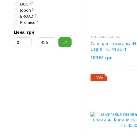
DUC
37
Jobon
5
BROAD
1
Promise
3
Цена, грн
Артикул: HL-4135-1
От Цена, грн
До Цена, грн
OK
Газовая зажигалка H
Eagle HL-4135-1
109.51 грн
−33%