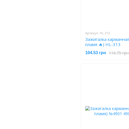
Артикул: HL-313
Зажигалка карманна
пламя 🔥) HL-313
116.75 грн
104.53 грн