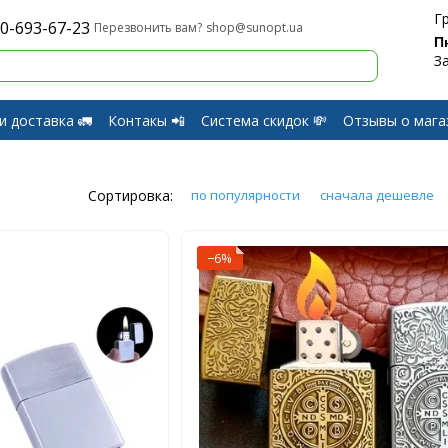
Г
0-693-67-23
shop@sunopt.ua
Перезвонить вам?
П
З
и доставка 🚛
Контакы 📲
Система скидок 💸
Отзывы о мага
и Возврат
Сортировка:
по популярности
сначала дешевле
−6%