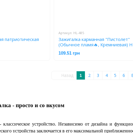
Артикул: HL-485
ая патриотическая
Зажигалка карманная "Пистолет"
(Обычное пламя🔥, Кремниевая) H
109.51 грн
Назад
2
3
4
5
6
1
лка - просто и со вкусом
- классическое устройство. Независимо от дизайна и функцио
еского устройства заключается в его максимальной приближенн