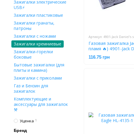
Зажигалки электрические
USB⚡️
Зажигалки пластиковые
Зажигалки гранаты,
патроны
Зажигалки с ножами
Артикул: 4901-Jack Daniel's s
Газовая зажигалка Ja
Зажигалки кремниевые
пламя 🔥) 4901-Jack Da
Зажигалки-горелки
боковые
116.75 грн
Бытовые зажигалки (для
плиты и камина)
Зажигалки с приколами
Газ и Бензин для
зажигалок
Комплектующие и
аксессуары для зажигалок
⚒️
Уценка
1
Бренд