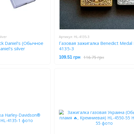
ilver
Артикул: HL-4135-3
ck Daniel’s (Обычное
Газовая зажигалка Benedict Medal
niel's silver
4135-3
116.75 грн
109.51 грн