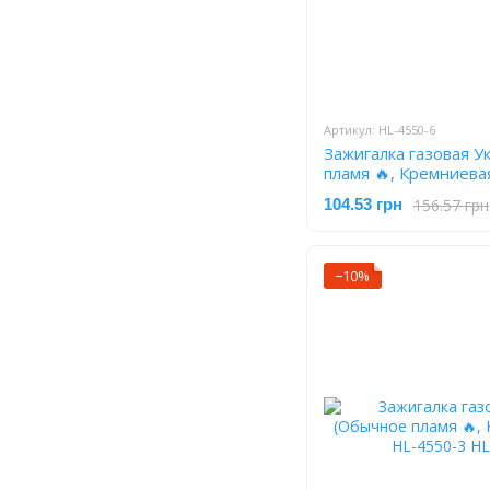
Артикул: HL-4550-6
Зажигалка газовая У
пламя 🔥, Кремниева
6
156.57 грн
104.53 грн
−10%