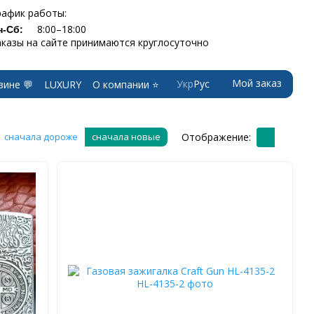
рафик работы:
8:00–18:00
н-Сб:
аказы на сайте принимаются круглосуточно
Мой заказ
Укр
Рус
зине 💬
LUXURY
О компании ⭐
Отображение:
сначала дороже
сначала новые