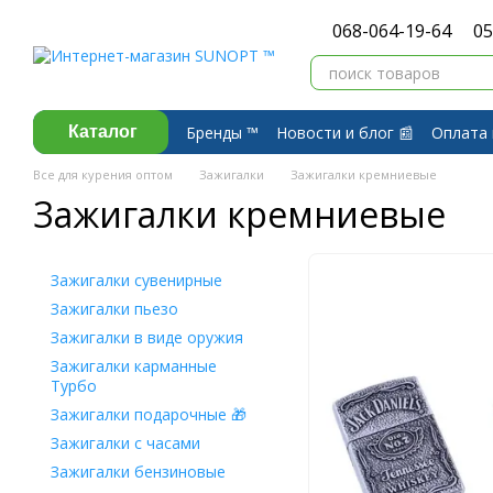
Перейти к основному контенту
068-064-19-64
05
Бренды ™️
Новости и блог 📰
Оплата 
Каталог
Договор публичной оферты
Обмен 
Все для курения оптом
Зажигалки
Зажигалки кремниевые
Зажигалки кремниевые
Зажигалки сувенирные
Зажигалки пьезо
Зажигалки в виде оружия
Зажигалки карманные
Турбо
Зажигалки подарочные 🎁
Зажигалки с часами
Зажигалки бензиновые