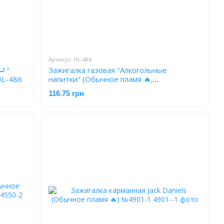
Артикул: HL-484
🚬"
Зажигалка газовая "Алкогольные
HL-486
напитки" (Обычное пламя 🔥,
Кремниевая) HL-484
116.75 грн