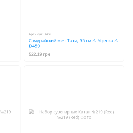
Артикул: D459
Самурайский меч Тати, 55 см ⚠️ Уценка ⚠️
D459
522.19 грн