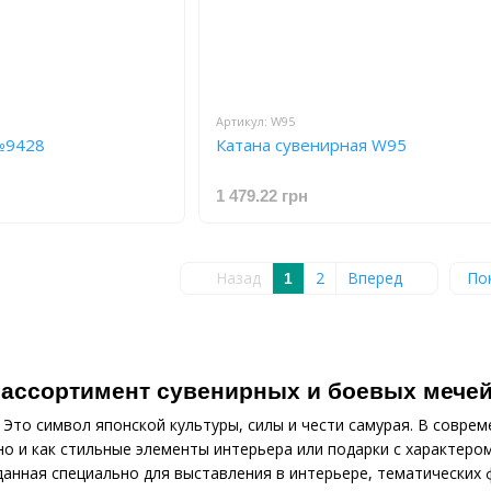
Артикул: W95
№9428
Катана сувенирная W95
1 479.22 грн
Назад
2
Вперед
По
1
 ассортимент сувенирных и боевых мечей
. Это символ японской культуры, силы и чести самурая. В совр
но и как стильные элементы интерьера или подарки с характером
данная специально для выставления в интерьере, тематических