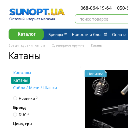
Перейти к основному контенту
068-064-19-64
050-
Бренды ™️
Новости и блог 📰
Оплата 
Каталог
Договор публичной оферты
Обмен 
Все для курения оптом
Сувенирное оружие
Катаны
Катаны
Кинжалы
Новинка
Катаны
Сабли / Мечи / Шашки
Новинка
2
Бренд
DUC
4
Цена, грн