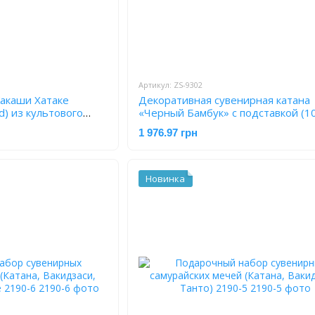
Артикул: ZS-9302
акаши Хатаке
Декоративная сувенирная катана
d) из культового
«Черный Бамбук» с подставкой (10
3
ZS-9302
1 976.97 грн
Новинка