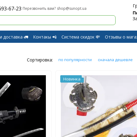
Г
693-67-23
shop@sunopt.ua
Перезвонить вам?
П
З
и доставка 🚛
Контакы 📲
Система скидок 💸
Отзывы о мага
и Возврат
Сортировка:
по популярности
сначала дешевле
Новинка