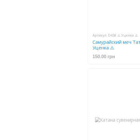
Артикул: D458 ⚠️ Уценка ⚠️
Самурайский меч Тат
Уценка ⚠️
150.00 грн