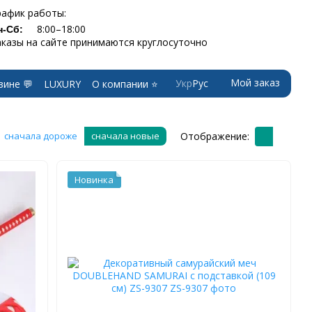
рафик работы:
8:00–18:00
н-Сб:
аказы на сайте принимаются круглосуточно
Мой заказ
Укр
Рус
зине 💬
LUXURY
О компании ⭐
Отображение:
сначала дороже
сначала новые
Новинка