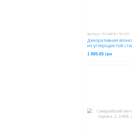
Артикул: ZS-9461B / SH 510
Декоративная японс
из углеродистой ста
(103.5 см)
1 665.65 грн