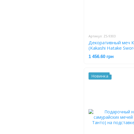
Артикул: ZS-9303
Декоративный меч К
(Kakashi Hatake Swor
аниме Naruto ZS-930
1 456.60 грн
Новинка