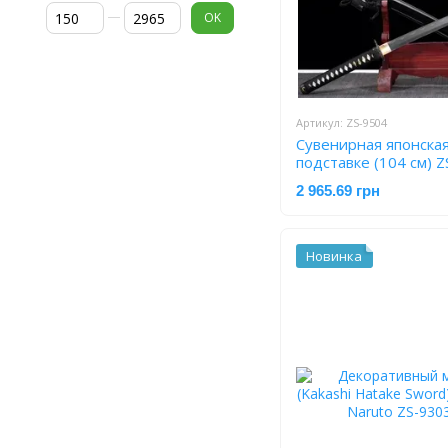
От Цена, грн
До Цена, грн
OK
Артикул: ZS-9504
Сувенирная японская
подставке (104 см) 
2 965.69 грн
Новинка