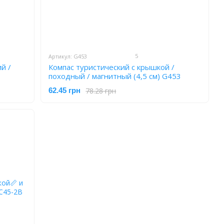
5
Артикул: G453
й /
Компас туристический с крышкой /
походный / магнитный (4,5 см) G453
78.28 грн
62.45 грн