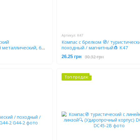
Артикул: K47
ский
Компас с брелком 🧭/ туристически
металлический, 60
походный / магнитный🧲 K47
30.32 грн
26.25 грн
Топ продаж