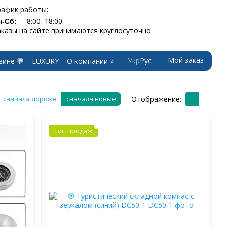
рафик работы:
8:00–18:00
н-Сб:
аказы на сайте принимаются круглосуточно
Мой заказ
Укр
Рус
зине 💬
LUXURY
О компании ⭐
Отображение:
сначала дороже
сначала новые
Топ продаж