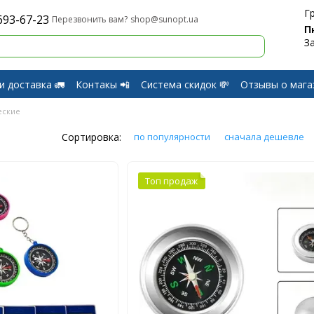
Г
693-67-23
shop@sunopt.ua
Перезвонить вам?
П
З
и доставка 🚛
Контакы 📲
Система скидок 💸
Отзывы о мага
и Возврат
еские
Сортировка:
по популярности
сначала дешевле
Топ продаж