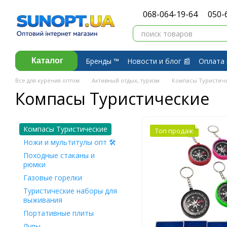
Перейти к основному контенту
068-064-19-64
050-
Бренды ™️
Новости и блог 📰
Оплата 
Каталог
Договор публичной оферты
Обмен 
Все для курения оптом
Активный отдых, туризм
Компасы Туристич
Компасы Туристические
Компасы Туристические
Топ продаж
Ножи и мультитулы опт 🛠
Походные стаканы и
рюмки
Газовые горелки
Туристические наборы для
выживания
Портативные плиты
Лупы