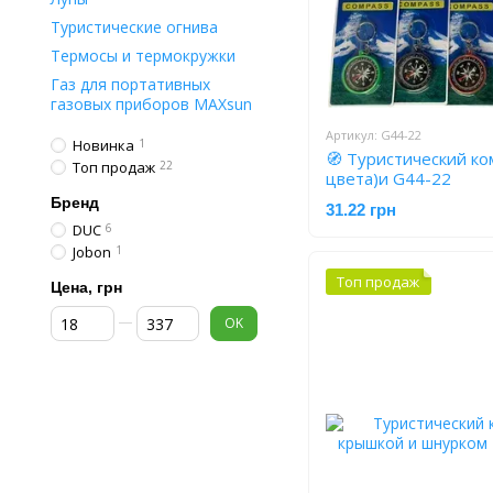
Туристические огнива
Термосы и термокружки
Газ для портативных
газовых приборов MAXsun
Артикул: G44-22
Новинка
1
🧭 Туристический ко
Топ продаж
22
цвета)и G44-22
Бренд
31.22 грн
DUC
6
Jobon
1
Топ продаж
Цена, грн
От Цена, грн
До Цена, грн
OK