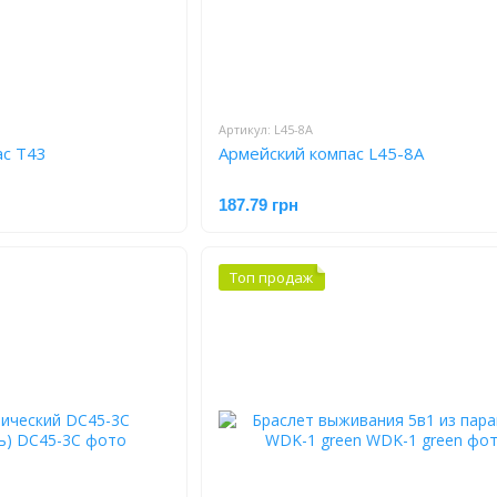
Артикул: L45-8A
ас T43
Армейский компас L45-8A
187.79 грн
Топ продаж