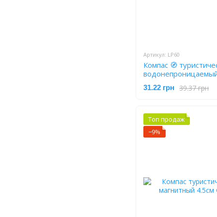
Артикул: LP60
Компас 🧭 туристиче
водонепроницаемый 
мм, LP60
39.37 грн
31.22 грн
Топ продаж
−9%