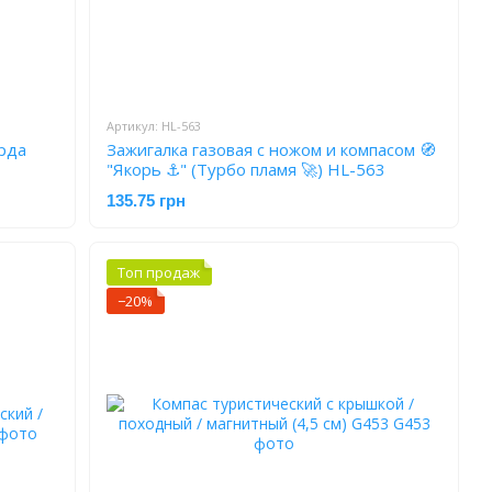
Артикул: HL-563
рда
Зажигалка газовая с ножом и компасом 🧭
"Якорь ⚓️" (Турбо пламя 🚀) HL-563
135.75 грн
Топ продаж
−20%