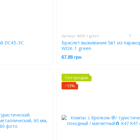
5
Артикул: WDK-1 green
ий DC45-3C
Браслет выживания 5в1 из парако
WDK-1 green
67.88 грн
Топ продаж
−13%