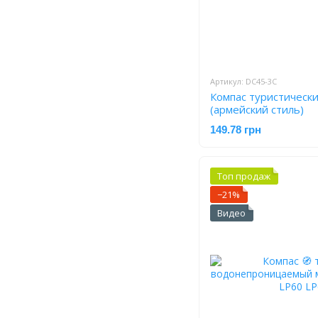
Артикул: DC45-3C
Компас туристическ
(армейский стиль)
149.78 грн
Топ продаж
−21%
Видео