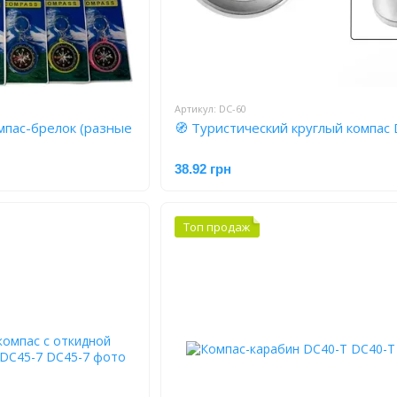
Артикул: DC-60
мпас-брелок (разные
🧭 Туристический круглый компас
38.92 грн
Топ продаж