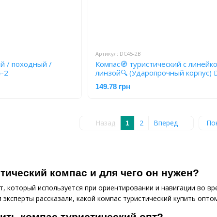
Артикул: DC45-2B
й / походный /
Компас🧭 туристический с линейко
4-2
линзой🔍 (Ударопрочный корпус) DC45-
2B
149.78 грн
Назад
2
Вперед
По
1
стический компас и для чего он нужен?
т, который используется при ориентировании и навигации во вр
 эксперты рассказали, какой компас туристический купить оптом
ить компас туристический опт?