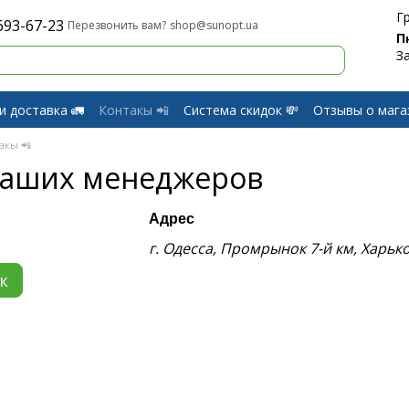
Г
693-67-23
shop@sunopt.ua
Перезвонить вам?
П
З
и доставка 🚛
Контакы 📲
Система скидок 💸
Отзывы о мага
и Возврат
акы 📲
наших менеджеров
Адрес
г. Одесса, Промрынок 7-й км, Харьк
к