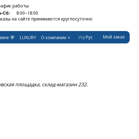
рафик работы:
8:00–18:00
н-Сб:
аказы на сайте принимаются круглосуточно
Мой заказ
Укр
Рус
зине 💬
LUXURY
О компании ⭐
овская площадка, склад-магазин 232.