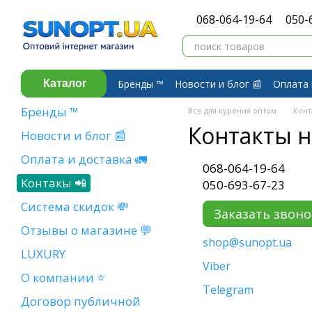
Перейти к основному контенту
068-064-19-64
050-
Бренды ™️
Новости и блог 📰
Оплата 
Каталог
Договор публичной оферты
Обмен 
Бренды ™️
Все для курения оптом
Конт
Контакты 
Новости и блог 📰
Оплата и доставка 🚛
068-064-19-64
Контакы 📲
050-693-67-23
Система скидок 💸
Заказать звоно
Отзывы о магазине 💬
shop@sunopt.ua
LUXURY
Viber
О компании ⭐
Telegram
Договор публичной