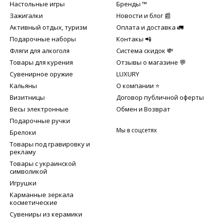
Настольные игры
Бренды ™️
Зажигалки
Новости и блог 📰
Активный отдых, туризм
Оплата и доставка 🚛
Подарочные наборы
Контакы 📲
Фляги для алкоголя
Система скидок 💸
Товары для курения
Отзывы о магазине 💬
Сувенирное оружие
LUXURY
Кальяны
О компании ⭐
Визитницы
Договор публичной оферты
Весы электронные
Обмен и Возврат
Подарочные ручки
Мы в соцсетях
Брелоки
Товары под гравировку и
рекламу
Товары с украинской
символикой
Игрушки
Карманные зеркала
косметические
Сувениры из керамики