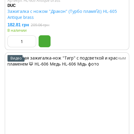
Артикул: HL-605 Antique brass
DUC
Зажигалка с ножом "Дракон" (Турбо пламя🚀) HL-605
Antique brass
182.81 грн
209.06 грн
В наличии
Видео