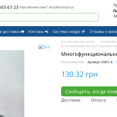
Г
693-67-23
shop@sunopt.ua
Перезвонить вам?
П
З
и доставка 🚛
Контакы 📲
Система скидок 💸
Отзывы о мага
и Возврат
Все для курения оптом
Активный о
Ножи Швейцарские (многофункциона
Многофункциональны
Нет в наличии
Артикул: D651-4
130.32 грн
Сообщить, когда поя
Доставка
Оплата