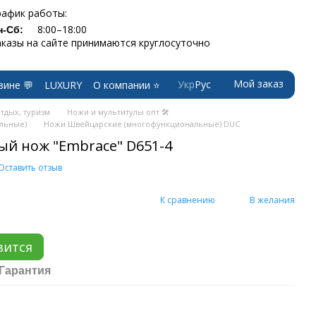
рафик работы:
8:00–18:00
н-Сб:
аказы на сайте принимаются круглосуточно
Мой заказ
Укр
Рус
зине 💬
LUXURY
О компании ⭐
тдых, туризм
Ножи и мультитулы опт 🛠
льные)
Ножи Швейцарские (многофункциональные) DUC
й нож "Embrace" D651-4
Оставить отзыв
К сравнению
В желания
вится
Гарантия