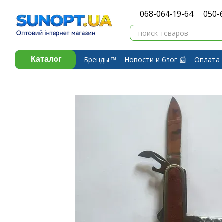
Перейти к основному контенту
068-064-19-64
050-
Бренды ™️
Новости и блог 📰
Оплата 
Каталог
Договор публичной оферты
Обмен 