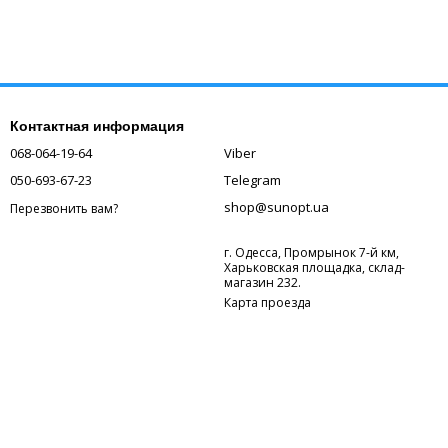
Контактная информация
068-064-19-64
Viber
050-693-67-23
Telegram
shop@sunopt.ua
Перезвонить вам?
г. Одесса, Промрынок 7-й км,
Харьковская площадка, склад-
магазин 232.
Карта проезда