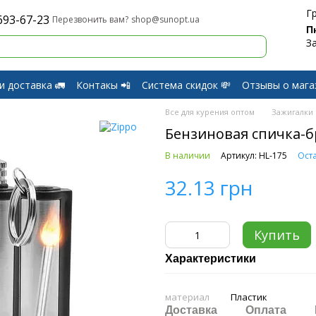
Г
693-67-23
shop@sunopt.ua
Перезвонить вам?
П
З
и доставка 🚛
Контакы 📲
Система скидок 💸
Отзывы о мага
и Возврат
Все для курения оптом
Зажигалки
Бензиновая спичка-бр
В наличии
Артикул: HL-175
Оста
32.13 грн
Купить
Характеристики
материал
Пластик
Доставка
Оплата