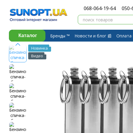
Перейти к основному контенту
068-064-19-64
050-
Бренды ™️
Новости и блог 📰
Оплата 
Каталог
Договор публичной оферты
Обмен 
Новинка
Видео