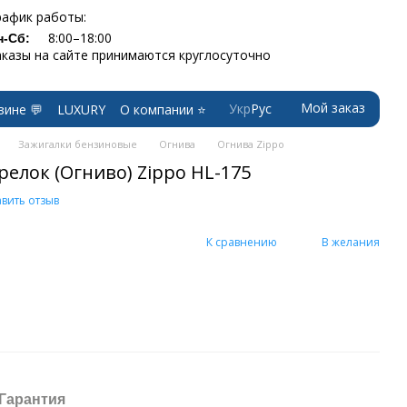
рафик работы:
8:00–18:00
н-Сб:
аказы на сайте принимаются круглосуточно
Мой заказ
Укр
Рус
зине 💬
LUXURY
О компании ⭐
Зажигалки бензиновые
Огнива
Огнива Zippo
елок (Огниво) Zippo HL-175
вить отзыв
К сравнению
В желания
Гарантия