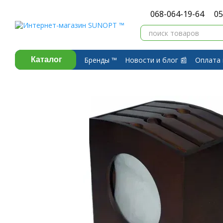
Перейти к основному контенту
068-064-19-64
05
Бренды ™️
Новости и блог 📰
Оплата 
Каталог
Договор публичной оферты
Обмен 