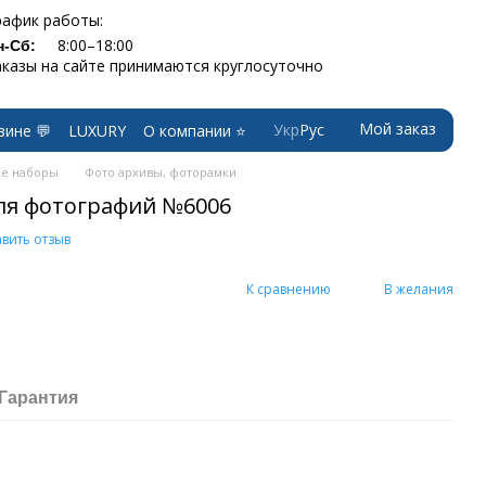
рафик работы:
8:00–18:00
н-Сб:
аказы на сайте принимаются круглосуточно
Мой заказ
Укр
Рус
зине 💬
LUXURY
О компании ⭐
е наборы
Фото архивы, фоторамки
ля фотографий №6006
вить отзыв
К сравнению
В желания
Гарантия