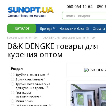
Перейти к основному контенту
068-064-19-64
050-
Бренды ™️
Новости и блог 📰
Оплата 
Каталог
Договор публичной оферты
Обмен 
Все для курения оптом
D&K DENGKE товары для курения оптом
D&K DENGKE товары для
курения оптом
Раздел
Трубки стеклянные
34
Бонги стеклянные
4
Трубки металлические
для курения травы
19
Гриндеры
металлические
21
Мини бонги
1
Наборы для курения
14