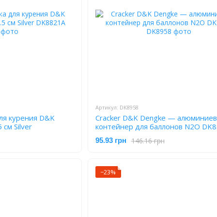
Артикул: DK8958
для курения D&K
Cracker D&K Dengke — алюминие
см Silver
контейнер для баллонов N2O DK
146.16 грн
95.93 грн
−23%