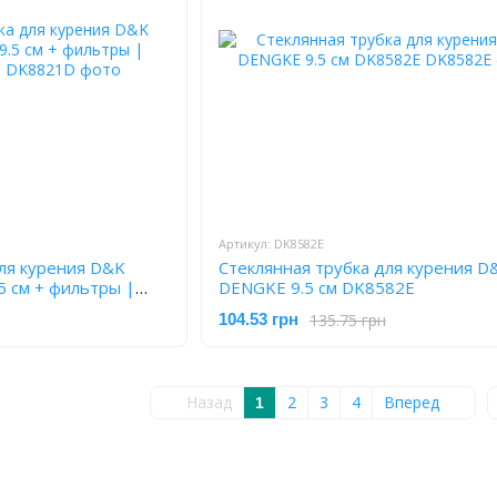
Артикул: DK8582E
для курения D&K
Стеклянная трубка для курения D
 см + фильтры |
DENGKE 9.5 см DK8582E
135.75 грн
104.53 грн
Назад
2
3
4
Вперед
1