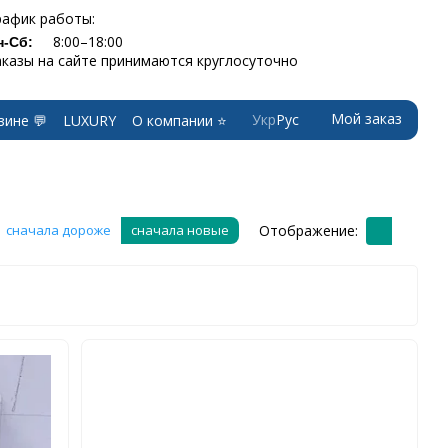
рафик работы:
8:00–18:00
н-Сб:
аказы на сайте принимаются круглосуточно
Мой заказ
Укр
Рус
зине 💬
LUXURY
О компании ⭐
Отображение:
сначала дороже
сначала новые