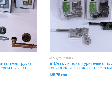
Артикул: DK-868-С
рительная трубка
🔥 Металлическая курительная тр
дером DK-7131
D&K DENGKE в виде пистолета М
DK-868-С
135.75 грн