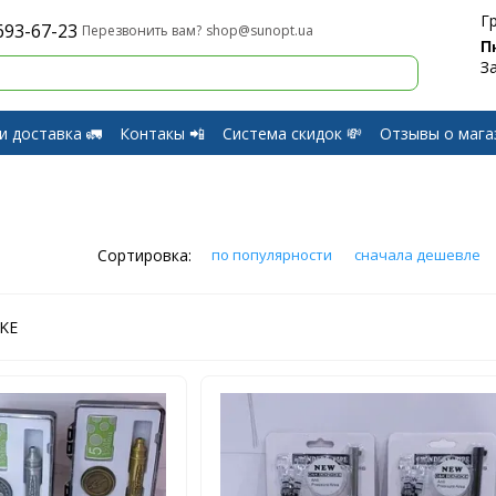
Г
693-67-23
shop@sunopt.ua
Перезвонить вам?
П
З
и доставка 🚛
Контакы 📲
Система скидок 💸
Отзывы о мага
и Возврат
Сортировка:
по популярности
сначала дешевле