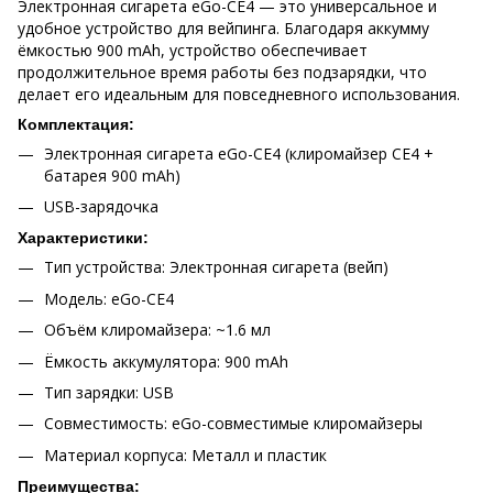
Электронная сигарета eGo-CE4 — это универсальное и
удобное устройство для
вейпинга
. Благодаря
аккумму
ёмкостью 900 mAh, устройство обеспечивает
продолжительное время работы без подзарядки, что
делает его идеальным для повседневного использования.
Комплектация:
Электронная сигарета eGo-CE4 (
клиромайзер
CE4 +
батарея 900 mAh)
USB-зарядочка
Характеристики:
Тип устройства: Электронная сигарета (
вейп
)
Модель: eGo-CE4
Объём
клиромайзера
: ~1.6 мл
Ёмкость аккумулятора: 900 mAh
Тип зарядки: USB
Совместимость: eGo-совместимые
клиромайзеры
Материал корпуса: Металл и пластик
Преимущества: