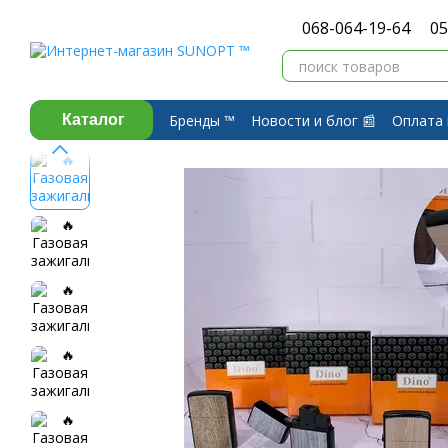
Перейти к основному контенту
068-064-19-64
05
Бренды ™️
Новости и блог 📰
Оплата 
Каталог
Договор публичной оферты
Обмен 