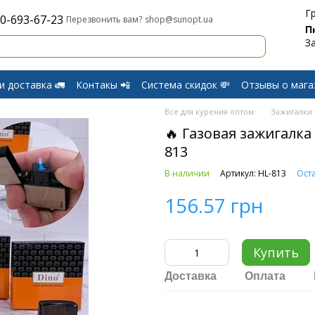
Г
0-693-67-23
shop@sunopt.ua
Перезвонить вам?
П
З
и доставка 🚛
Контакы 📲
Система скидок 💸
Отзывы о мага
и Возврат
Все для курения оптом
Зажигалки
🔥 Газовая зажигалка
813
В наличии
Артикул: HL-813
Оста
156.57 грн
Купить
Доставка
Оплата