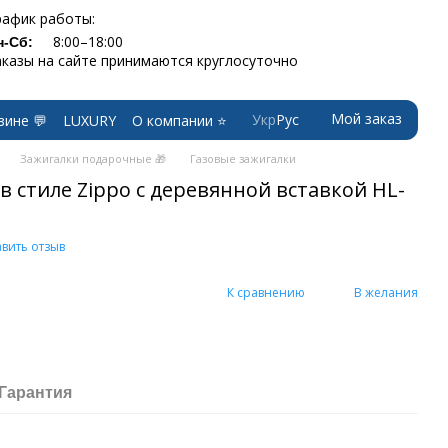
рафик работы:
8:00–18:00
н-Сб:
аказы на сайте принимаются круглосуточно
Мой заказ
Укр
Рус
зине 💬
LUXURY
О компании ⭐
Зажигалки подарочные 🎁
Газовые зажигалки
 в стиле Zippo с деревянной вставкой HL-
вить отзыв
К сравнению
В желания
Гарантия