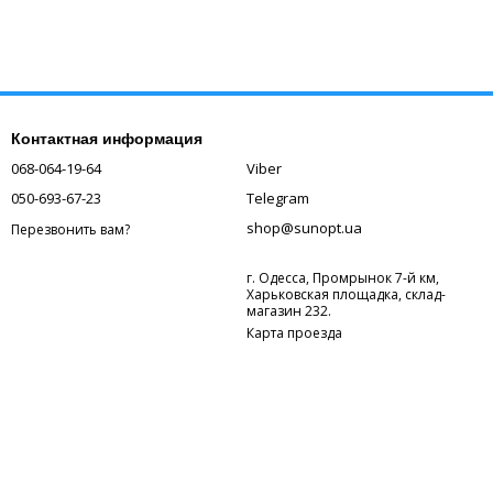
Контактная информация
068-064-19-64
Viber
050-693-67-23
Telegram
shop@sunopt.ua
Перезвонить вам?
г. Одесса, Промрынок 7-й км,
Харьковская площадка, склад-
магазин 232.
Карта проезда