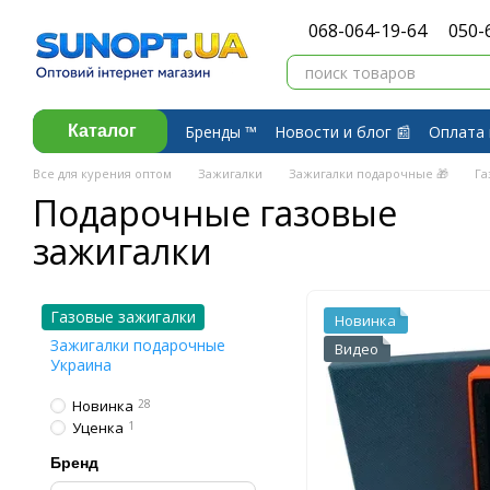
Перейти к основному контенту
068-064-19-64
050-
Бренды ™️
Новости и блог 📰
Оплата 
Каталог
Договор публичной оферты
Обмен 
Все для курения оптом
Зажигалки
Зажигалки подарочные 🎁
Га
Подарочные газовые
зажигалки
Газовые зажигалки
Новинка
Зажигалки подарочные
Видео
Украина
Новинка
28
Уценка
1
Бренд