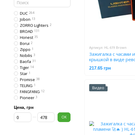
DUC
264
Jobon
13
ZORRO Lighters
2
BROAD
131
Honest
35
Borui
2
Артикул: HL-619 Brown
Zippo
1
Зажигалка с часами 
Nobilis
3
крышкой в виде рево
Baofa
31
619 Brown
Tiger
14
217.65 грн
Star
1
Promise
38
TELING
1
Видео
FANGFANG
12
Pioneer
3
Цена, грн
От Цена, грн
До Цена, грн
OK