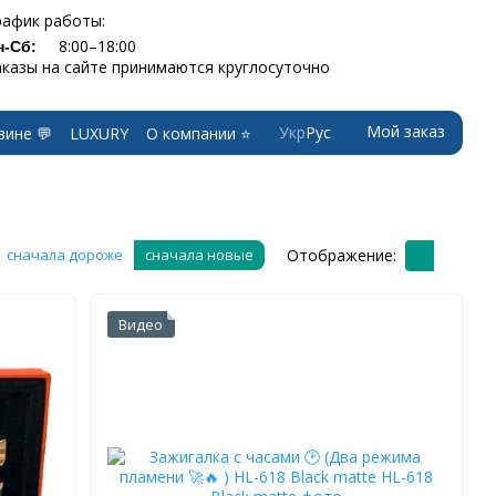
рафик работы:
8:00–18:00
н-Сб:
аказы на сайте принимаются круглосуточно
Мой заказ
Укр
Рус
зине 💬
LUXURY
О компании ⭐
Отображение:
сначала дороже
сначала новые
Видео