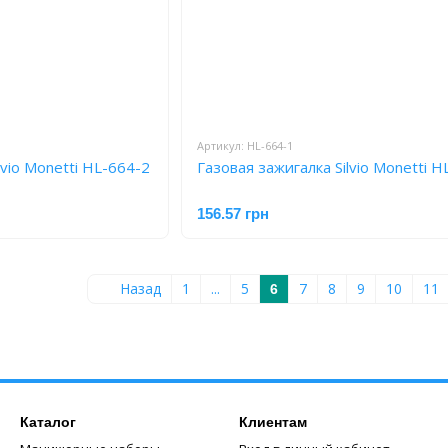
Артикул: HL-664-1
lvio Monetti HL-664-2
Газовая зажигалка Silvio Monetti H
156.57 грн
Назад
1
...
5
7
8
9
10
11
6
Каталог
Клиентам