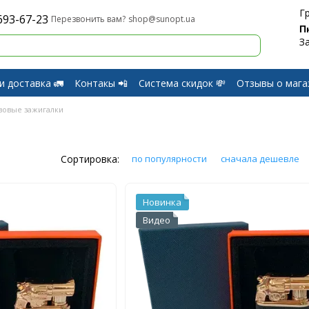
Г
693-67-23
shop@sunopt.ua
Перезвонить вам?
П
З
и доставка 🚛
Контакы 📲
Система скидок 💸
Отзывы о мага
и Возврат
зовые зажигалки
Сортировка:
по популярности
сначала дешевле
Новинка
Видео