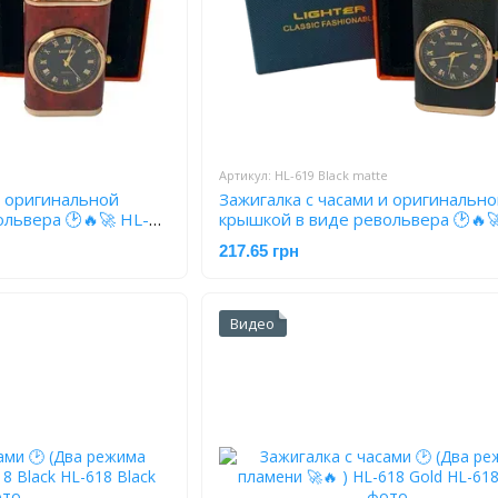
Артикул: HL-619 Black matte
и оригинальной
Зажигалка с часами и оригинально
львера 🕑🔥🚀 HL-
крышкой в виде револьвера 🕑🔥
619 Black matte
217.65 грн
Видео