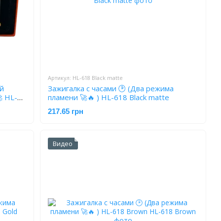
Артикул: HL-618 Black matte
й
Зажигалка с часами 🕑 (Два режима
 HL-
пламени 🚀🔥 ) HL-618 Black matte
217.65 грн
Видео