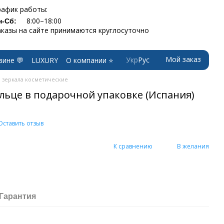
рафик работы:
8:00–18:00
н-Сб:
аказы на сайте принимаются круглосуточно
Мой заказ
Укр
Рус
зине 💬
LUXURY
О компании ⭐
 зеркала косметические
льце в подарочной упаковке (Испания)
Оставить отзыв
К сравнению
В желания
Гарантия