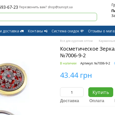
Г
693-67-23
shop@sunopt.ua
Перезвонить вам?
П
З
и доставка 🚛
Контакы 📲
Система скидок 💸
Отзывы о мага
и Возврат
Все для курения оптом
Карманные
Косметическое Зерка
№7006-9-2
В наличии
Артикул: №7006-9-2
43.44 грн
Купить
Доставка
Оплата