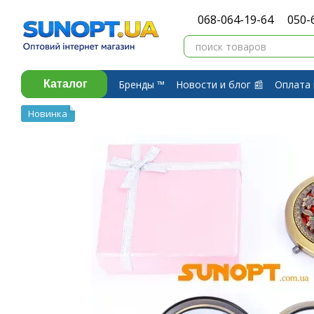
Перейти к основному контенту
068-064-19-64
050-
Бренды ™️
Новости и блог 📰
Оплата 
Каталог
Договор публичной оферты
Обмен 
Новинка