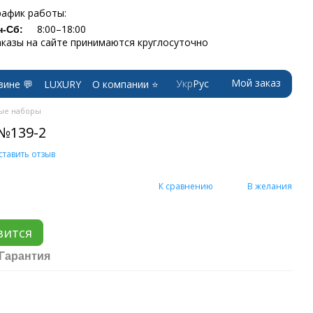
рафик работы:
8:00–18:00
н-Сб:
аказы на сайте принимаются круглосуточно
Мой заказ
Укр
Рус
зине 💬
LUXURY
О компании ⭐
ые наборы
№139-2
ставить отзыв
К сравнению
В желания
вится
Гарантия