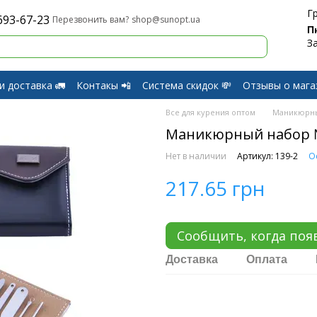
Г
693-67-23
shop@sunopt.ua
Перезвонить вам?
П
З
и доставка 🚛
Контакы 📲
Система скидок 💸
Отзывы о мага
и Возврат
Все для курения оптом
Маникюрн
Маникюрный набор 
Нет в наличии
Артикул: 139-2
О
217.65 грн
Сообщить, когда поя
Доставка
Оплата