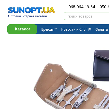
Перейти к основному контенту
068-064-19-64
050-
Бренды ™️
Новости и блог 📰
Оплата 
Каталог
Договор публичной оферты
Обмен 