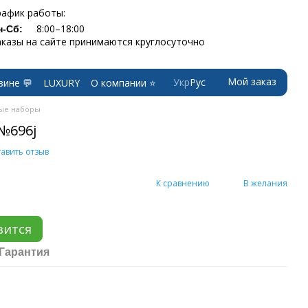
рафик работы:
8:00–18:00
н-Сб:
аказы на сайте принимаются круглосуточно
Мой заказ
Укр
Рус
зине 💬
LUXURY
О компании ⭐
ые наборы
№696j
авить отзыв
К сравнению
В желания
вится
Гарантия