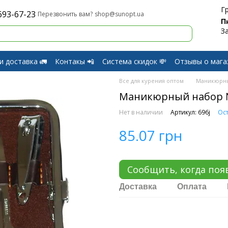
Г
693-67-23
shop@sunopt.ua
Перезвонить вам?
П
З
и доставка 🚛
Контакы 📲
Система скидок 💸
Отзывы о мага
и Возврат
Все для курения оптом
Маникюрн
Маникюрный набор 
Нет в наличии
Артикул: 696j
Ост
85.07 грн
Сообщить, когда поя
Доставка
Оплата