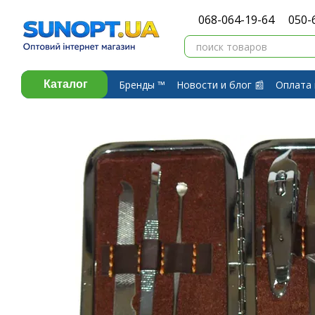
Перейти к основному контенту
068-064-19-64
050-
Бренды ™️
Новости и блог 📰
Оплата 
Каталог
Договор публичной оферты
Обмен 