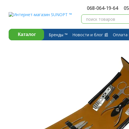
Перейти к основному контенту
068-064-19-64
05
Бренды ™️
Новости и блог 📰
Оплата 
Каталог
Договор публичной оферты
Обмен 