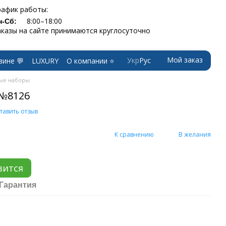
рафик работы:
8:00–18:00
н-Сб:
аказы на сайте принимаются круглосуточно
Мой заказ
Укр
Рус
зине 💬
LUXURY
О компании ⭐
ые наборы
№8126
тавить отзыв
К сравнению
В желания
вится
Гарантия