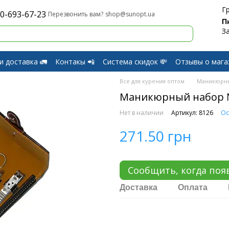
Г
0-693-67-23
shop@sunopt.ua
Перезвонить вам?
П
З
и доставка 🚛
Контакы 📲
Система скидок 💸
Отзывы о мага
и Возврат
Все для курения оптом
Маникюрн
Маникюрный набор 
Нет в наличии
Артикул: 8126
Ос
271.50 грн
Сообщить, когда поя
Доставка
Оплата