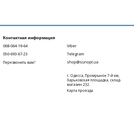
Контактная информация
068-064-19-64
Viber
050-693-67-23
Telegram
shop@sunopt.ua
Перезвонить вам?
г. Одесса, Промрынок 7-й км,
Харьковская площадка, склад-
магазин 232.
Карта проезда