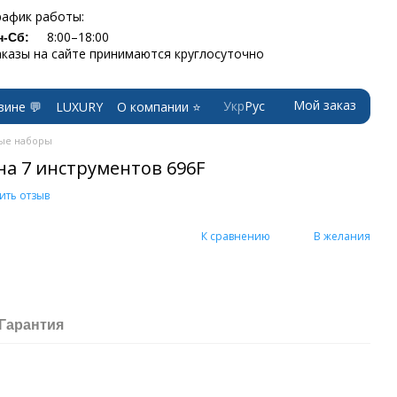
рафик работы:
8:00–18:00
н-Сб:
аказы на сайте принимаются круглосуточно
Мой заказ
Укр
Рус
зине 💬
LUXURY
О компании ⭐
ые наборы
а 7 инструментов 696F
ить отзыв
К сравнению
В желания
Гарантия