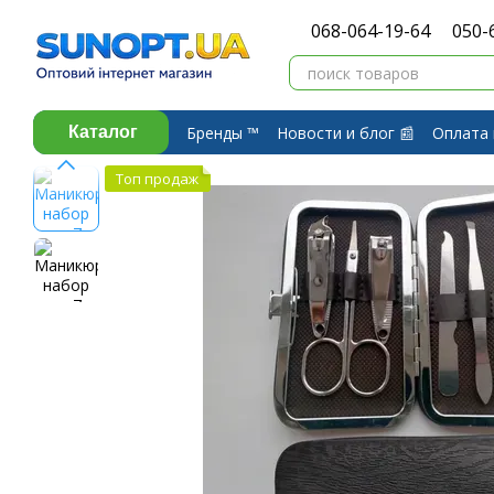
Перейти к основному контенту
068-064-19-64
050-
Бренды ™️
Новости и блог 📰
Оплата 
Каталог
Договор публичной оферты
Обмен 
Топ продаж