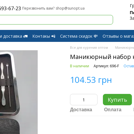
Г
693-67-23
shop@sunopt.ua
Перезвонить вам?
П
З
и доставка 🚛
Контакы 📲
Система скидок 💸
Отзывы о мага
и Возврат
Все для курения оптом
Маникюрн
Маникюрный набор н
В наличии
Артикул: 696-F
Остав
104.53 грн
Купить
Доставка
Оплата