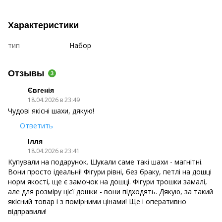
Характеристики
тип
Набор
Отзывы
3
Євгенія
18.04.2026 в 23:49
Чудові якісні шахи, дякую!
Ответить
Ілля
18.04.2026 в 23:41
Купували на подарунок. Шукали саме такі шахи - магнітні.
Вони просто ідеальні! Фігури рівні, без браку, петлі на дошці
норм якості, ще є замочок на дошці. Фігури трошки замалі,
але для розміру цієї дошки - вони підходять. Дякую, за такий
якісний товар і з помірними цінами! Ще і оперативно
відправили!