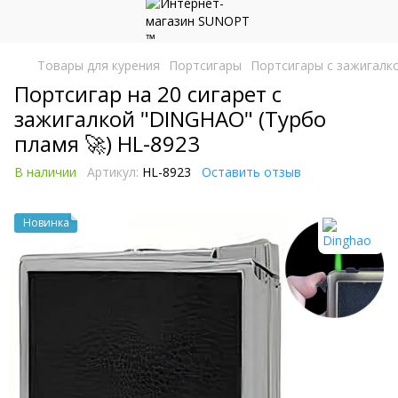
Товары для курения
Портсигары
Портсигары с зажигалк
Портсигар на 20 сигарет с
зажигалкой "DINGHAO" (Турбо
пламя 🚀) HL-8923
В наличии
Артикул:
HL-8923
Оставить отзыв
Новинка