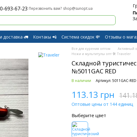
Г
0-693-67-23
shop@sunopt.ua
Перезвонить вам?
П
З
и доставка 🚛
Контакы 📲
Система скидок 💸
Отзывы о мага
и Возврат
Все для курения оптом
Активный о
Ножи и мультитулы опт 🛠 Traveler
Складной туристическ
№5011GAC RED
В наличии
Артикул: 5011GAC-RED
113.13 грн
141.1
Оптовые цены от 144 единиц
Выберите цвет