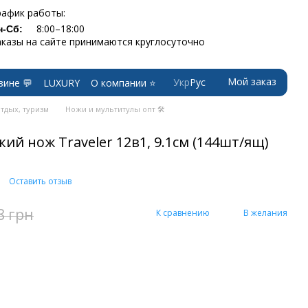
рафик работы:
8:00–18:00
н-Сб:
аказы на сайте принимаются круглосуточно
Мой заказ
Укр
Рус
зине 💬
LUXURY
О компании ⭐
тдых, туризм
Ножи и мультитулы опт 🛠
ий нож Traveler 12в1, 9.1см (144шт/ящ)
Оставить отзыв
8 грн
К сравнению
В желания