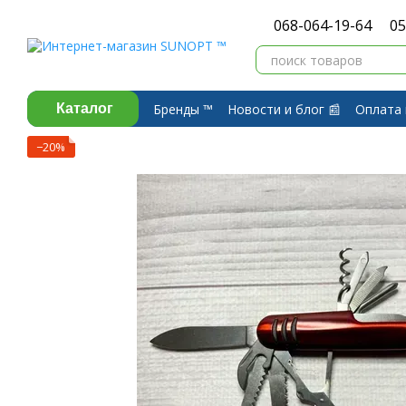
Перейти к основному контенту
068-064-19-64
05
Бренды ™️
Новости и блог 📰
Оплата 
Каталог
Договор публичной оферты
Обмен 
−20%