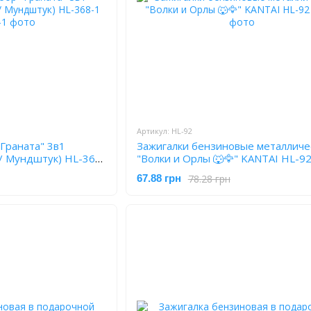
Артикул: HL-92
Граната" 3в1
Зажигалки бензиновые металличе
 / Мундштук) HL-368-
"Волки и Орлы 🐺🦅" KANTAI HL-9
78.28 грн
67.88 грн