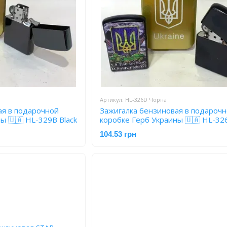
Артикул: HL-326D Чорна
ая в подарочной
Зажигалка бензиновая в подароч
ы 🇺🇦 HL-329В Black
коробке Герб Украины 🇺🇦 HL-32
Черная
104.53 грн