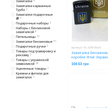
Зажигалки
4
Зажигалки карманные
Турбо
2
Зажигалки подарочные
🎁
5
Подарочные наборы
5
Наборы с бензиновой
зажигалкой
8
Пепельницы
10
Зажигалки бензиновые
91
Подарочные ручки
3
Артикул: HL-329В Black
Товары под гравировку и
Зажигалка бензинов
рекламу
3
коробке Флаг Украин
Товары с украинской
символикой
28
104.53 грн
Уцененные товары
2
Кремни и фитили для
зажигалок
2