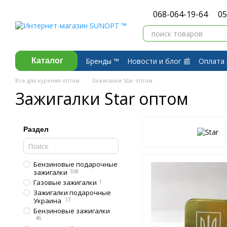
Перейти к основному контенту
068-064-19-64
05
Бренды ™️
Новости и блог 📰
Оплата 
Каталог
Договор публичной оферты
Обмен 
Все для курения оптом
Зажигалки Star оптом
Зажигалки Star оптом
Раздел
Бензиновые подарочные
зажигалки
108
Газовые зажигалки
1
Зажигалки подарочные
Украина
17
Бензиновые зажигалки
46