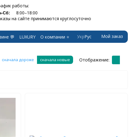
рафик работы:
8:00–18:00
н-Сб:
аказы на сайте принимаются круглосуточно
Мой заказ
Укр
Рус
зине 💬
LUXURY
О компании ⭐
Отображение:
сначала дороже
сначала новые