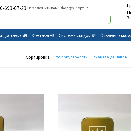
Г
0-693-67-23
shop@sunopt.ua
Перезвонить вам?
П
З
и доставка 🚛
Контакы 📲
Система скидок 💸
Отзывы о мага
и Возврат
Сортировка:
по популярности
сначала дешевле