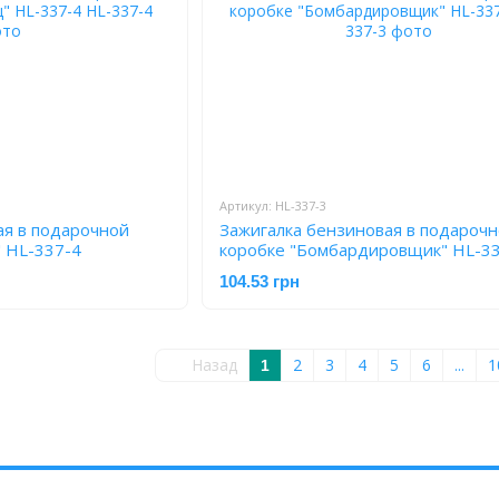
Артикул: HL-337-3
ая в подарочной
Зажигалка бензиновая в подароч
" HL-337-4
коробке "Бомбардировщик" HL-3
104.53 грн
Назад
2
3
4
5
6
...
1
1