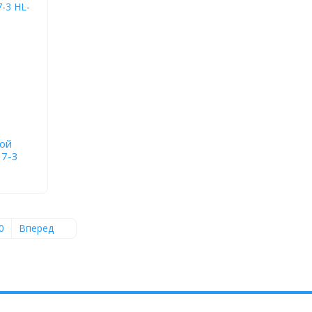
ной
37-3
0
Вперед