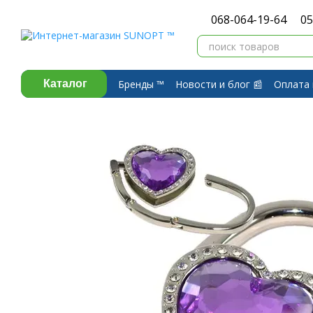
Перейти к основному контенту
068-064-19-64
05
Бренды ™️
Новости и блог 📰
Оплата 
Каталог
Договор публичной оферты
Обмен 