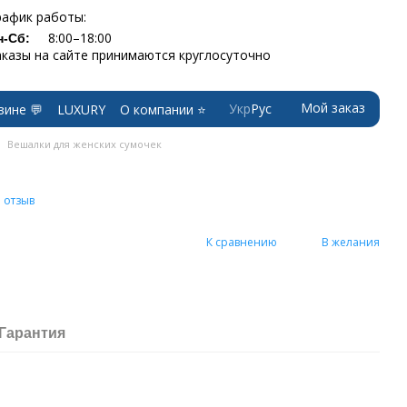
рафик работы:
8:00–18:00
н-Сб:
аказы на сайте принимаются круглосуточно
Мой заказ
Укр
Рус
зине 💬
LUXURY
О компании ⭐
Вешалки для женских сумочек
 отзыв
К сравнению
В желания
Гарантия