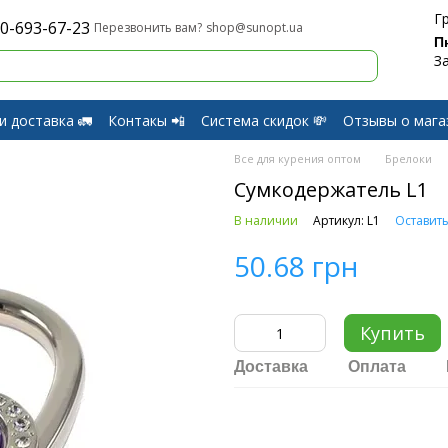
Г
0-693-67-23
shop@sunopt.ua
Перезвонить вам?
П
З
и доставка 🚛
Контакы 📲
Система скидок 💸
Отзывы о мага
и Возврат
Все для курения оптом
Брелоки
Сумкодержатель L1
В наличии
Артикул: L1
Оставить
50.68 грн
Купить
Доставка
Оплата