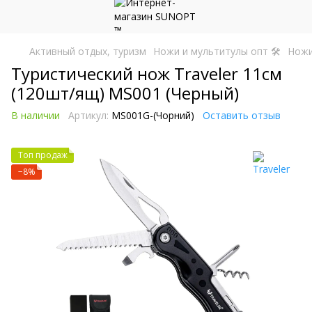
Активный отдых, туризм
Ножи и мультитулы опт 🛠
Ножи
Туристический нож Traveler 11см
(120шт/ящ) MS001 (Черный)
В наличии
Артикул:
MS001G-(Чорний)
Оставить отзыв
Топ продаж
−8%