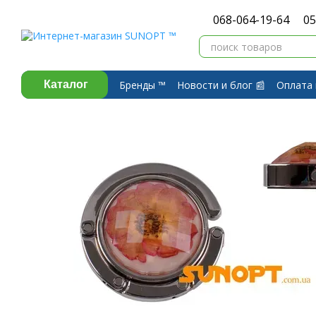
Перейти к основному контенту
068-064-19-64
05
Бренды ™️
Новости и блог 📰
Оплата 
Каталог
Договор публичной оферты
Обмен 