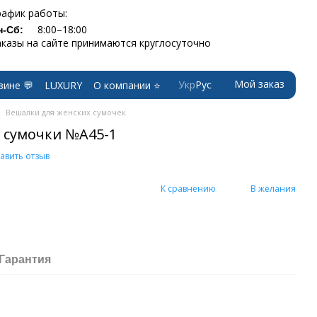
рафик работы:
8:00–18:00
н-Сб:
аказы на сайте принимаются круглосуточно
Мой заказ
Укр
Рус
зине 💬
LUXURY
О компании ⭐
Вешалки для женских сумочек
 сумочки №A45-1
авить отзыв
К сравнению
В желания
Гарантия