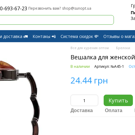
Г
0-693-67-23
shop@sunopt.ua
Перезвонить вам?
П
З
и доставка 🚛
Контакы 📲
Система скидок 💸
Отзывы о мага
и Возврат
Все для курения оптом
Брелоки
Вешалка для женской
В наличии
Артикул: №A45-1
Ост
24.44 грн
Купить
Доставка
Оплата