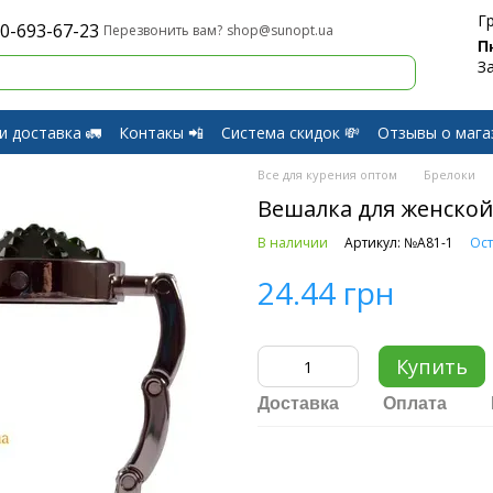
Г
0-693-67-23
shop@sunopt.ua
Перезвонить вам?
П
З
и доставка 🚛
Контакы 📲
Система скидок 💸
Отзывы о мага
и Возврат
Все для курения оптом
Брелоки
Вешалка для женской
В наличии
Артикул: №A81-1
Ост
24.44 грн
Купить
Доставка
Оплата