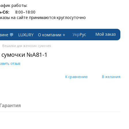
рафик работы:
8:00–18:00
н-Сб:
аказы на сайте принимаются круглосуточно
Мой заказ
Укр
Рус
зине 💬
LUXURY
О компании ⭐
Вешалки для женских сумочек
 сумочки №A81-1
авить отзыв
К сравнению
В желания
Гарантия