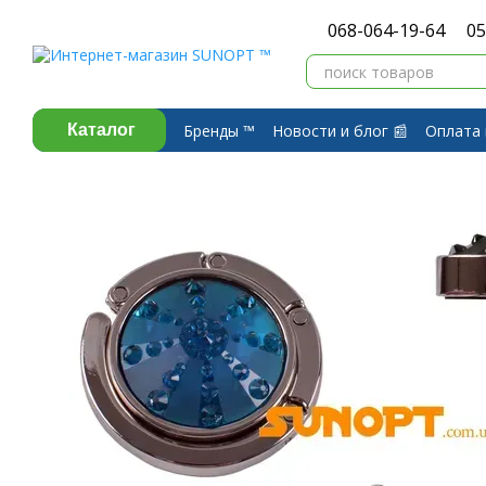
Перейти к основному контенту
068-064-19-64
05
Бренды ™️
Новости и блог 📰
Оплата 
Каталог
Договор публичной оферты
Обмен 