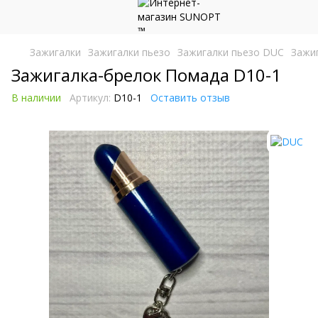
Зажигалки
Зажигалки пьезо
Зажигалки пьезо DUC
Зажи
Зажигалка-брелок Помада D10-1
В наличии
Артикул:
D10-1
Оставить отзыв