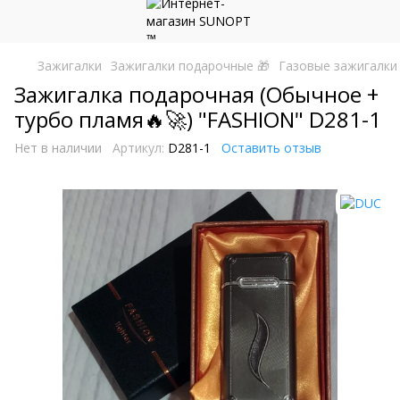
Зажигалки
Зажигалки подарочные 🎁
Газовые зажигалки
Зажигалка подарочная (Обычное +
турбо пламя🔥🚀) "FASHION" D281-1
Нет в наличии
Артикул:
D281-1
Оставить отзыв