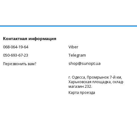
Контактная информация
068-064-19-64
Viber
050-693-67-23
Telegram
shop@sunopt.ua
Перезвонить вам?
г. Одесса, Промрынок 7-й км,
Харьковская площадка, склад-
магазин 232.
Карта проезда