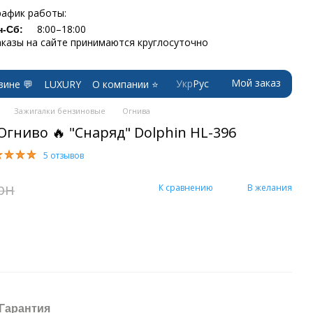
рафик работы:
8:00–18:00
н-Сб:
аказы на сайте принимаются круглосуточно
Мой заказ
Укр
Рус
зине 💬
LUXURY
О компании ⭐
Зажигалки бензиновые
Огнива
Огниво 🔥 "Снаряд" Dolphin HL-396
5 отзывов
рн
К сравнению
В желания
Гарантия