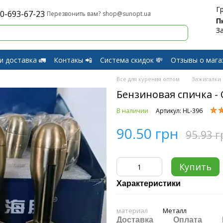
Г
0-693-67-23
shop@sunopt.ua
Перезвонить вам?
П
З
и доставка 🚛
Контакы 📲
Система скидок 💸
Отзывы о мага
и Возврат
Все для курения оптом
Зажигалки
Бензиновая спичка - 
В наличии
Артикул: HL-396
90.50 грн
95.93 г
Купить
Характеристики
материал
Металл
Доставка
Оплата