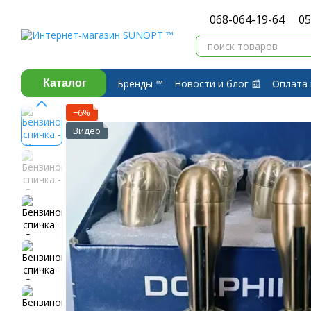
Перейти к основному контенту
068-064-19-64
05
Бренды ™️
Новости и блог 📰
Оплата 
Каталог
Договор публичной оферты
Обмен 
−6%
Видео