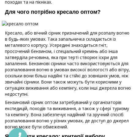
походах та на пікніках.
Для чого потрібно кресало оптом?
Кресало, або вічний сірник призначений для розпалу вогню
в будь-яких умовах. Така запальничка складається із
металевого корпусу. Усередині знаходиться гніт,
просочений бензином, і спеціальний кремінь або інша
затверділа речовина, яка при терті створює іскри для
запалення. Бензинові сірники часто використовуються для
розпалювання вогню в умовах високої вологості або вітру,
оскільки вони більш надійні та стійкі до зовнішніх умов, ніж
звичайні сірники. Вони також можуть бути корисними у
ситуаціях виживання або кемпінгу, коли інші джерела вогню
недоступні.
Бензиновий сірник оптом затребуваний у організаторів
експедицій, походів та виживання, а також у сфері туризму
та кемпінгу. Вона забезпечує надійний та зручний спосіб
розпалювання вогню у різних умовах, де доступ до джерел
вогню може бути обмежений.
Яке купити кресало: критерії вибору