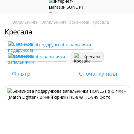
Запальнички
Запальнички бензинові
Кресала
Кресала
Бензинові подарункові запальнички
Бензинові запальнички
Кресала
Фільтр
Спочатку нові