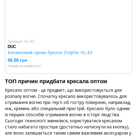
Артикул: HL-83
DUC
Бензиновий сірник-брелок Dolphin HL-83
86.88 грн
Немає в наявності
ТОП причин придбати кресала оптом
Кресало оптом - це предмет, що використовується для
розпалу вогню. Спочатку кресало використовувалось для
отримання вогню при терті об гостру поверхню, наприклад,
ніж, кремінь або спеціальний пристрій. Кресало було одним
із перших способів отримання вогню в історії людства.
Сьогодні технології змінилися, користуватися кресалом
стало набагато простіше (достатньо натиснути на кнопку),
але воно залишається таким самим важливим аксесуаром у