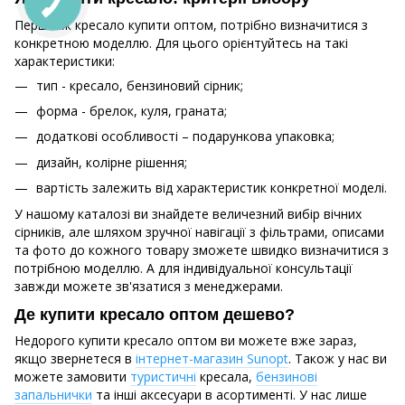
Перш ніж кресало купити оптом, потрібно визначитися з
конкретною моделлю. Для цього орієнтуйтесь на такі
характеристики:
тип - кресало, бензиновий сірник;
форма - брелок, куля, граната;
додаткові особливості – подарункова упаковка;
дизайн, колірне рішення;
вартість залежить від характеристик конкретної моделі.
У нашому каталозі ви знайдете величезний вибір вічних
сірників, але шляхом зручної навігації з фільтрами, описами
та фото до кожного товару зможете швидко визначитися з
потрібною моделлю. А для індивідуальної консультації
завжди можете зв'язатися з менеджерами.
Де купити кресало оптом дешево?
Недорого купити кресало оптом ви можете вже зараз,
якщо звернетеся в
інтернет-магазин Sunopt
. Також у нас ви
можете замовити
туристичні
кресала,
бензинові
запальнички
та інші аксесуари в асортименті. У нас лише