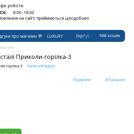
фік роботи:
8:00–18:00
-Сб:
овлення на сайті приймаються цілодобово
Мій кошик
Укр
Рус
ідгуки про магазин 💬
LUXURY
алкоголю
 сталі Приколи-горілка-3
ли-горілка-3
Написати відгук
Порівняти
В бажання