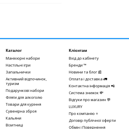
Каталог
Клієнтам
Манікюрні набори
Вхід до кабінету
Настільні ігри
Бренди ™️
Запальнички
Новини та блог 📰
Активний відпочинок,
Оплата і доставка 🚛
туризм
Контактна інформація 📲
Подарункові набори
Система знижок 💸
Фляги для алкоголю
Відгуки про магазин 💬
Товари для куріння
LUXURY
Сувенірна зброя
Про компанію ⭐
Кальяни
Договір публічної оферти
Візитниці
Обмін і Повернення