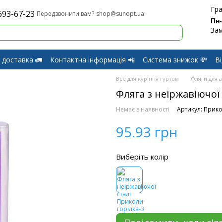
Гра
693-67-23
shop@sunopt.ua
Передзвонити вам?
Пн
Зам
 доставка 🚛
Контактна інформація 📲
Система знижок 💸
В
оферти
Обмін і Повернення
Все для куріння гуртом
Фляги для 
Фляга з неіржавіючої
Немає в наявності
Артикул: Прико
95.93 грн
Виберіть колір