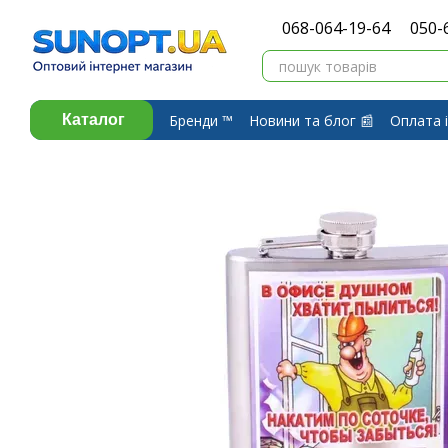
Перейти до основного контенту
068-064-19-64
050-
Бренди ™️
Новини та блог 📰
Оплата і
Каталог
Про компанію ⭐
Договір публічної 