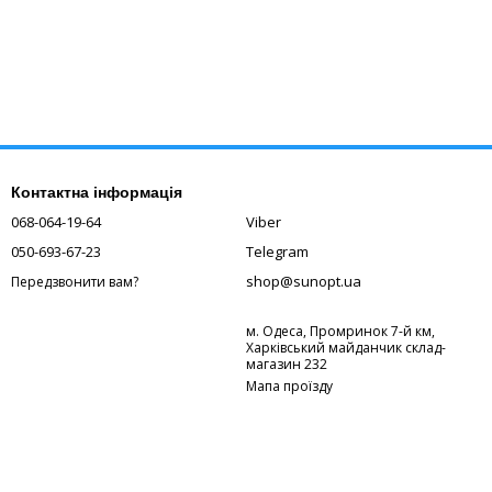
Контактна інформація
068-064-19-64
Viber
050-693-67-23
Telegram
shop@sunopt.ua
Передзвонити вам?
м. Одеса, Промринок 7-й км,
Харківський майданчик склад-
магазин 232
Мапа проїзду