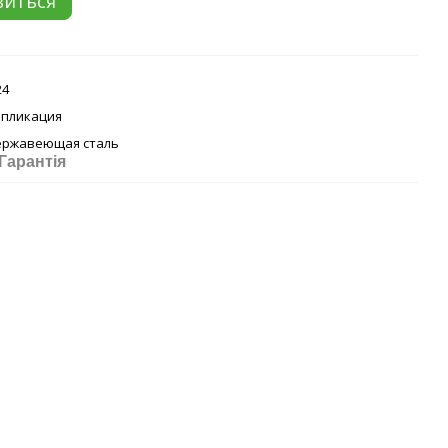
виться
24
ппликация
ержавеющая сталь
Гарантія