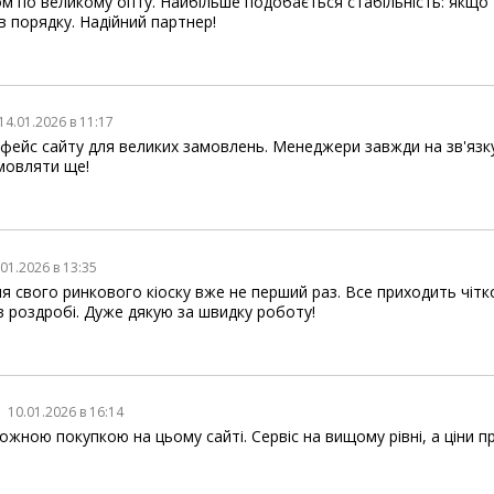
 по великому опту. Найбільше подобається стабільність: якщо тов
 порядку. Надійний партнер!
14.01.2026 в 11:17
фейс сайту для великих замовлень. Менеджери завжди на зв'язку 
мовляти ще!
.01.2026 в 13:35
 свого ринкового кіоску вже не перший раз. Все приходить чітк
в роздробі. Дуже дякую за швидку роботу!
10.01.2026 в 16:14
жною покупкою на цьому сайті. Сервіс на вищому рівні, а ціни пр