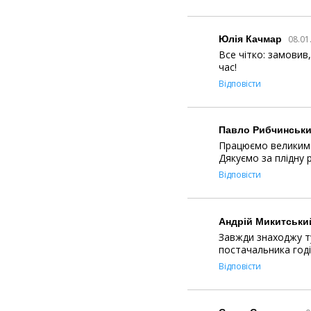
Юлія Качмар
08.01
Все чітко: замовив
час!
Відповісти
Павло Рибчинськ
Працюємо великим о
Дякуємо за плідну 
Відповісти
Андрій Микитськи
Завжди знаходжу т
постачальника годі
Відповісти