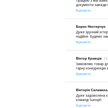
Працюю з магазином
документи завжди в
Відповісти
Борис Нестерчук
Дуже зручний інтер
надійне. Будемо за
Відповісти
Віктор Кравців
12
Замовляю товар для
гарну конкуренцію 
Відповісти
Вікторія Саламаха
Дуже задоволена ко
команді Sunopt!
Відповісти