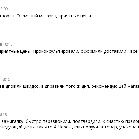
18:09
ворен. Отличный магазин, приятные цены.
 в 18:10
приятные цены. Проконсультировали, оформили доставили - все
 18:15
відповіли швидко, відправили того ж дня, рекомендую цей магаз
18:18
 зажигалку, быстро перезвонили, подтвердили. К счастью предо
следующий день, так что 4. Через день получила товар, упакова