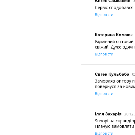
Євген Самсанюк
0
Сервіс сподобався 
Відповісти
Катерина Комсюк
Відмінний оптовий 
свіжий. Дуже вдячна
Відповісти
Євген Кульбаба
0
Замовляв оптову па
повернуся за нови
Відповісти
Ілля Захарія
30.12.
Sunopt.ua справді 
Планую замовляти
Відповісти