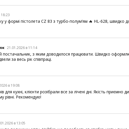
в 18:23
у у формі пістолета CZ 83 з турбо-полум’ям 🔥 HL-628, швидко д
юк
21.01.2026 в 11:14
 постачальник, з яким доводилося працювати. Швидко оформлюю
вели за весь рік співпраці.
2026 в 19:08
в для кухні, клієнти розібрали все за лічені дні. Якість приємно д
му рівні. Рекомендую!
.01.2026 в 13:05