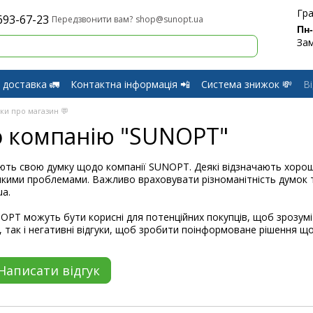
Гра
693-67-23
shop@sunopt.ua
Передзвонити вам?
Пн
Зам
 доставка 🚛
Контактна інформація 📲
Система знижок 💸
В
оферти
Обмін і Повернення
уки про магазин 💬
о компанію "SUNOPT"
ють свою думку щодо компанії SUNOPT. Деякі відзначають хороше 
кими проблемами. Важливо враховувати різноманітність думок та
ua.
OPT можуть бути корисні для потенційних покупців, щоб зрозуміт
 так і негативні відгуки, щоб зробити поінформоване рішення щод
Написати відгук