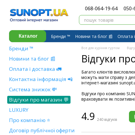
Перейти до основного контенту
068-064-19-64
050-
Бренди ™️
Новини та блог 📰
Оплата і
Каталог
Про компанію ⭐
Договір публічної 
Бренди ™️
Все для куріння гуртом
Відг
Відгуки пр
Новини та блог 📰
Оплата і доставка 🚛
Багато клієнтів висловлю
можуть мати справу з дея
Контактна інформація 📲
інтернет-магазині sunopt.
Система знижок 💸
Відгуки про компанію SUN
Відгуки про магазин 💬
враховувати як позитивні,
LUXURY
4.9
Про компанію ⭐
240
відгуків
Договір публічної оферти