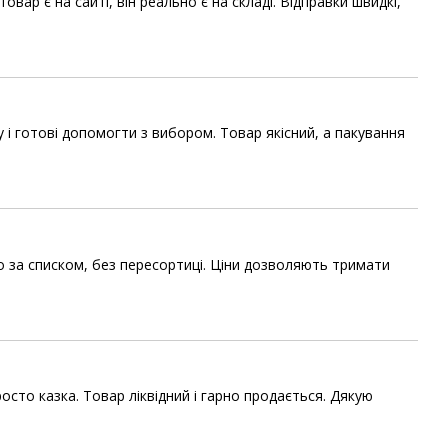
ар є на сайті, він реально є на складі. Відправки швидкі,
і готові допомогти з вибором. Товар якісний, а пакування
о за списком, без пересортиці. Ціни дозволяють тримати
осто казка. Товар ліквідний і гарно продається. Дякую