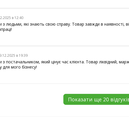
2.2025 в 12:40
з людьми, які знають свою справу. Товар завжди в наявності, від
праці!
9.12.2025 в 19:39
з постачальником, який цінує час клієнта. Товар ліквідний, марж
у для мого бізнесу!
Показати ще 20 відгукі