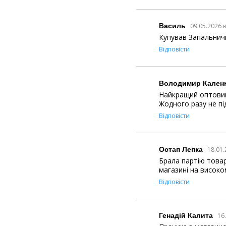
Василь
09.05.2026 
Купував Запальничк
Відповісти
Володимир Кален
Найкращий оптовий
Жодного разу не під
Відповісти
Остап Лепка
18.01.
Брала партію товарі
магазині на високо
Відповісти
Генадій Калита
16