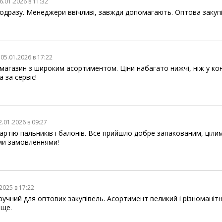
6.01.2026 в 11:32
одразу. Менеджери ввічливі, завжди допомагають. Оптова закупівл
05.01.2026 в 17:22
магазин з широким асортиментом. Ціни набагато нижчі, ніж у ко
 за сервіс!
2.01.2026 в 09:27
ртію пальників і балонів. Все прийшло добре запакованим, ціли
ми замовленнями!
2025 в 17:22
зручний для оптових закупівель. Асортимент великий і різномані
 ще.