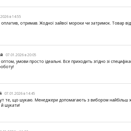
.2026 в 14:55
, оплатив, отримав. Жодної зайвої мороки чи затримок. Товар відп
ий
07.01.2026 в 20:05
птом, умови просто ідеальні. Все приходить згідно зі специфік
роботу!
й
07.01.2026 в 14:45
ут те, що шукаю. Менеджери допомагають з вибором найбільш ход
 й шукати!