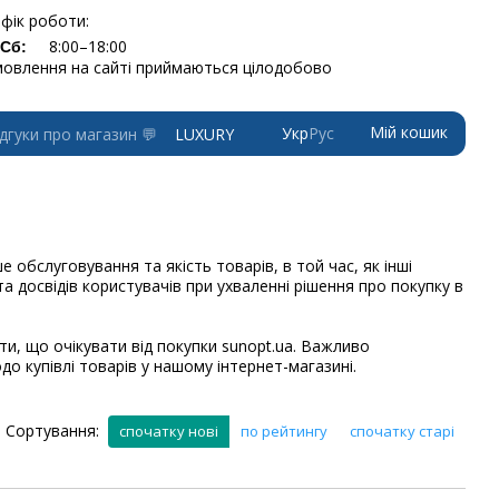
фік роботи:
8:00–18:00
-Сб:
овлення на сайті приймаються цілодобово
Мій кошик
Укр
Рус
ідгуки про магазин 💬
LUXURY
обслуговування та якість товарів, в той час, як інші
 досвідів користувачів при ухваленні рішення про покупку в
и, що очікувати від покупки sunopt.ua. Важливо
о купівлі товарів у нашому інтернет-магазині.
Сортування:
спочатку нові
по рейтингу
спочатку старі