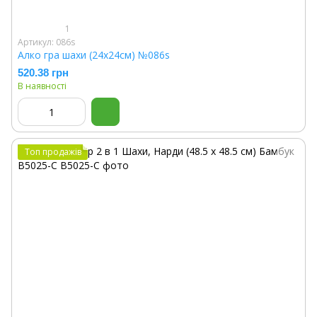
1
Артикул: 086s
Алко гра шахи (24х24см) №086s
520.38 грн
В наявності
Топ продажів