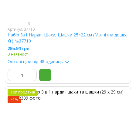
3
Артикул: 37710
Набір 3в1 Нарди, Шахи, Шашки 25×22 см (Магнітна дошка
🧲) №37710
295.94 грн
В наявності
Оптові ціни
від 48 одиниць
Топ продажів
−1%