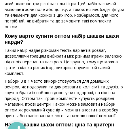
який включає три різні настільні ігри. Цей набір зазвичай
включає ігрове поле або дошку, а також всі необхідні фігури
та елементи для кожної з цих ігор. Розберімося, для чого
потрібний, як вибрати та де замовити такі комплекти
оптом.
Кому варто купити оптом набір шашки шахи
нарди?
Такий набір надає різноманітність варіантів розваг,
дозволяючи гравцям вибирати між різними іграми залежно
від своїх переваг та настрою. Це зручно, тому що можна
грати в кілька різних ігор, використовуючи той самий
комплект.
Набори 3 в 1 часто використовуються для домашніх
вечірок, як подарунки та для розваги в колі сім'ї та друзів. Їх
зручно брати із собою в дорогу чи подорожі, на пікні на
природі. Оптом такі ігрові комплекти купують роздрібні
магазини, ігрові центри. Також можна замовити набори
оптом як рекламний сувенір – можна нанести на коробку
принт або гравіювання з лого та назвою вашої компанії.
Нарди шашки шахи оптом: ціна та критерії