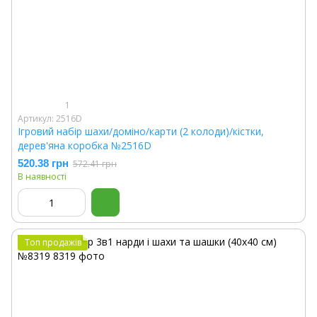
1
Артикул: 2516D
Ігровий набір шахи/доміно/карти (2 колоди)/кістки,
дерев'яна коробка №2516D
520.38 грн
572.41 грн
В наявності
Топ продажів