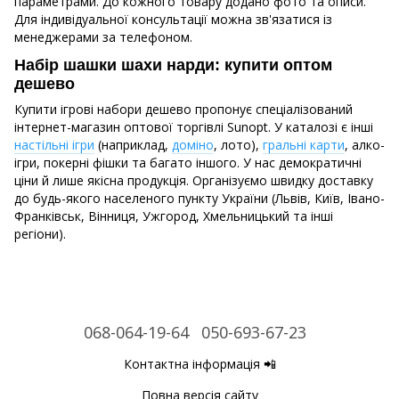
параметрами. До кожного товару додано фото та описи.
Для індивідуальної консультації можна зв'язатися із
менеджерами за телефоном.
Набір шашки шахи нарди: купити оптом
дешево
Купити ігрові набори дешево пропонує спеціалізований
інтернет-магазин оптової торгівлі Sunopt. У каталозі є інші
настільні ігри
(наприклад,
доміно
, лото),
гральні карти
, алко-
ігри, покерні фішки та багато іншого. У нас демократичні
ціни й лише якісна продукція. Організуємо швидку доставку
до будь-якого населеного пункту України (Львів, Київ, Івано-
Франківськ, Вінниця, Ужгород, Хмельницький та інші
регіони).
068-064-19-64
050-693-67-23
Контактна інформація 📲
Повна версія сайту