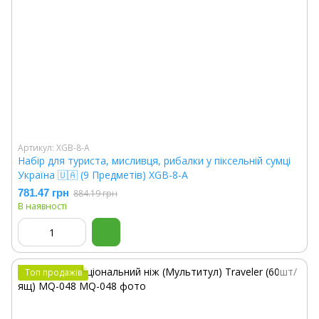
Артикул: XGB-8-A
Набір для туриста, мисливця, рибалки у піксельній сумці
Україна 🇺🇦 (9 Предметів) XGB-8-A
781.47 грн
884.19 грн
В наявності
Топ продажів