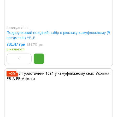
Артикул: YB-B
Подарунковий похідний набір в рюкзаку камуфляжному (9
предметів) YB-B
781.47 грн
831.70 грн
В наявності
−5%