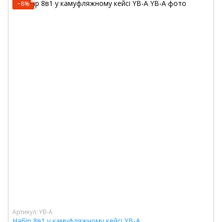
−8%
Артикул: YB-A
Набір 8в1 у камуфляжному кейсі YB-A