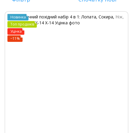
Новинка
Топ продажів
Уцінка
−11%