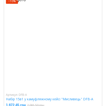
−10%
Артикул: DFB-A
Набір 15в1 у камуфляжному кейсі "Мисливець" DFB-A
1 872.45 грн
2 081.50 грн