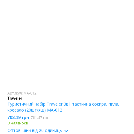
Артикул: MA-012
Traveler
Туристичний набір Traveler 3в1 тактична сокира, пила,
кресало (20шт/ящ) MA-012
703.19 грн
781.47 грн
В наявності
Оптові ціни
від 20 одиниць