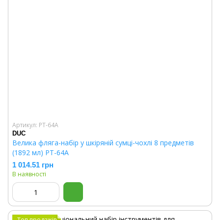
Артикул: PT-64A
DUC
Велика фляга-набір у шкіряній сумці-чохлі 8 предметів
(1892 мл) PT-64A
1 014.51 грн
В наявності
Топ продажів