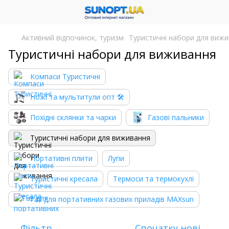
Активний відпочинок, туризм
Туристичні набори для виж
Туристичні набори для виживання
Компаси Туристичні
Ножі та мультитули опт 🛠
Похідні склянки та чарки
Газові пальники
Туристичні набори для виживання
Портативні плити
Лупи
Туристичні кресала
Термоси та термокухлі
Газ для портативних газових приладів MAXsun
Фільтр
Спочатку нові