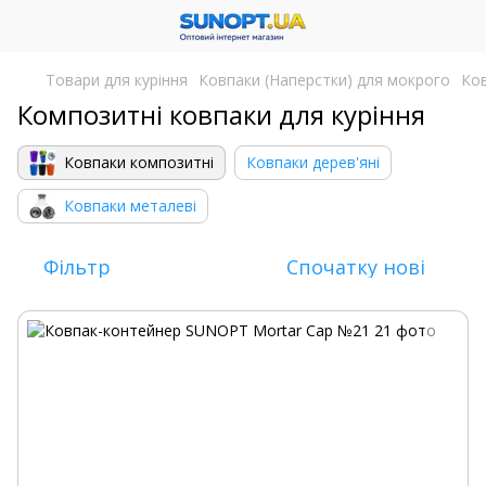
Товари для куріння
Ковпаки (Наперстки) для мокрого
Ков
Композитні ковпаки для куріння
Ковпаки композитні
Ковпаки дерев'яні
Ковпаки металеві
Фільтр
Спочатку нові