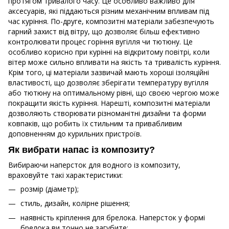
протягом тривалого часу. Це особливо важливо для
аксесуарів, які піддаються різним механічним впливам під
час куріння. По-друге, композитні матеріали забезпечують
гарний захист від вітру, що дозволяє більш ефективно
контролювати процес горіння вугілля чи тютюну. Це
особливо корисно при курінні на відкритому повітрі, коли
вітер може сильно впливати на якість та тривалість куріння.
Крім того, ці матеріали зазвичай мають хороші ізоляційні
властивості, що дозволяє зберігати температуру вугілля
або тютюну на оптимальному рівні, що своєю чергою може
покращити якість куріння. Нарешті, композитні матеріали
дозволяють створювати різноманітні дизайни та форми
ковпаків, що робить їх стильним та привабливим
доповненням до курильних пристроїв.
Як вибрати напас із композиту?
Вибираючи наперсток для водного із композиту,
враховуйте такі характеристики:
розмір (діаметр);
стиль, дизайн, колірне рішення;
наявність кріплення для брелока. Наперсток у формі
брелока ви точно не загубите;