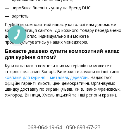
виробник. Зверніть увагу на бренд DUC;
вартість.
Підібрати композитний напас у каталозі вам допоможе
зручна навігація сайтом. До кожного товару передбачено
докладний опис. Індивідуально ви можете
проконсультуватись у наших менеджерів.
Бажаєте дешево купити композитний напас
для куріння оптом?
Купити напаси з композитних матеріалів ви можете в
інтернет-магазині Sunopt. Ви можете замовити інші типи
ковпаків для куріння
–
металеві
,
дерев'яні
. Надаються
офіційні гарантії якості, ціни демократичні. Організуємо
швидку доставку по Україні (Львів, Київ, Івано-Франківськ,
Ужгород, Вінниця, Хмельницький та інші регіони країни).
068-064-19-64
050-693-67-23