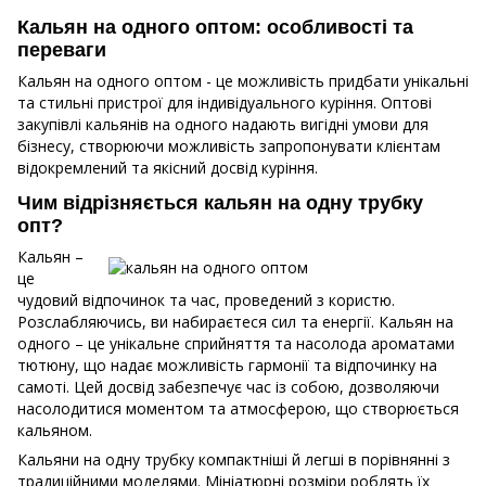
Кальян на одного оптом: особливості та
переваги
Кальян на одного оптом - це можливість придбати унікальні
та стильні пристрої для індивідуального куріння. Оптові
закупівлі кальянів на одного надають вигідні умови для
бізнесу, створюючи можливість запропонувати клієнтам
відокремлений та якісний досвід куріння.
Чим відрізняється кальян на одну трубку
опт?
Кальян –
це
чудовий відпочинок та час, проведений з користю.
Розслабляючись, ви набираєтеся сил та енергії. Кальян на
одного – це унікальне сприйняття та насолода ароматами
тютюну, що надає можливість гармонії та відпочинку на
самоті. Цей досвід забезпечує час із собою, дозволяючи
насолодитися моментом та атмосферою, що створюється
кальяном.
Кальяни на одну трубку компактніші й легші в порівнянні з
традиційними моделями. Мініатюрні розміри роблять їх