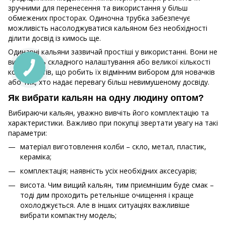
зручними для перенесення та використання у більш
обмежених просторах. Одиночна трубка забезпечує
можливість насолоджуватися кальяном без необхідності
ділити досвід із кимось ще.
Одинарні кальяни зазвичай простіші у використанні. Вони не
вимагають складного налаштування або великої кількості
компонентів, що робить їх відмінним вибором для новачків
або тих, хто надає перевагу більш невимушеному досвіду.
Як вибрати кальян на одну людину оптом?
Вибираючи кальян, уважно вивчіть його комплектацію та
характеристики. Важливо при покупці звертати увагу на такі
параметри:
матеріал виготовлення колби – скло, метал, пластик,
кераміка;
комплектація; наявність усіх необхідних аксесуарів;
висота. Чим вищий кальян, тим приємнішим буде смак –
тоді дим проходить ретельніше очищення і краще
охолоджується. Але в інших ситуаціях важливіше
вибрати компактну модель;