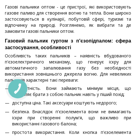
Газові пальники оптом - це пристрої, які використовують
газове паливо для створення вогню та тепла. Вони широко
застосовуються в кулінарії, побутовій сфері, туризмі та
відпочинку на природі. Розглянемо, як вибрати та де
замовити газові пальники оптом.
Газовий пальник гуртом з п'єзопідпалом: сфера
застосування, особливості
Особливість таких пальників – наявність вбудованого
п'єзоелектричного механізму, що генерує іскру для
автоматичного запалювання газу без необхідності
використання зовнішнього джерела вогню. Для невеликих
пальників характерні такі переваги:
компактність. Вони займають мінімум місця, що
дозволяє брати з собою пальник навіть у піший похід;
доступна ціна. Такі аксесуари коштують недорого;
безпека. Внаслідок п'єзоелемента вони не вимагають
іскри при створенні полум'я, що важливо при
використанні газового балона;
простота використання. Коли кнопка п'єзоелемента