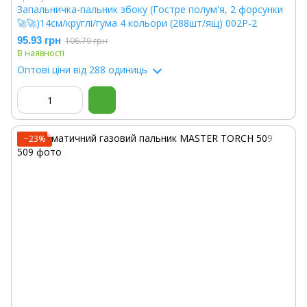
Запальничка-пальник збоку (Гостре полум'я, 2 форсунки
🚀🚀)14см/круглі/гума 4 кольори (288шт/ящ) 002P-2
95.93 грн
106.79 грн
В наявності
Оптові ціни
від 288 одиниць
−23%