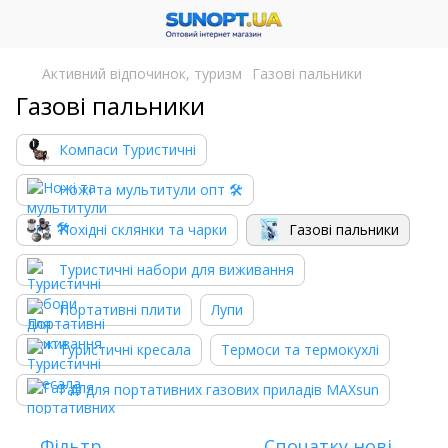
Активний відпочинок, туризм
Газові пальники
Газові пальники
Компаси Туристичні
Ножі та мультитули опт 🛠
Похідні склянки та чарки
Газові пальники
Туристичні набори для виживання
Портативні плити
Лупи
Туристичні кресала
Термоси та термокухлі
Газ для портативних газових приладів MAXsun
Фільтр
Спочатку нові