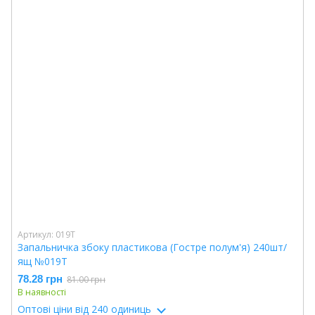
Артикул: 019T
Запальничка збоку пластикова (Гостре полум'я) 240шт/
ящ №019T
78.28 грн
81.00 грн
В наявності
Оптові ціни
від 240 одиниць