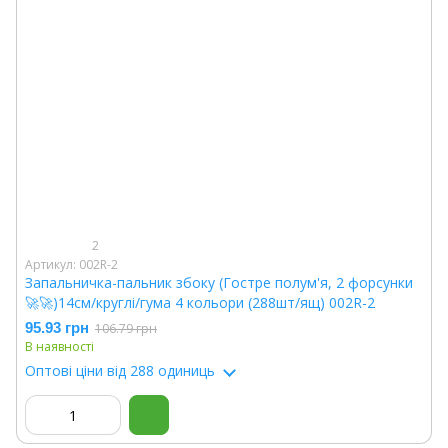
2
Артикул: 002R-2
Запальничка-пальник збоку (Гостре полум'я, 2 форсунки
🚀🚀)14см/круглі/гума 4 кольори (288шт/ящ) 002R-2
95.93 грн
106.79 грн
В наявності
Оптові ціни
від 288 одиниць