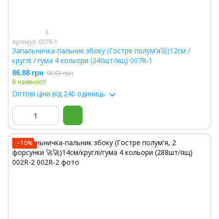
3
Артикул: 007R-1
Запальничка-пальник збоку (Гостре полум'я🚀)12см /
круглі / гума 4 кольори (240шт/ящ) 007R-1
86.88 грн
95.93 грн
В наявності
Оптові ціни
від 240 одиниць
−10%