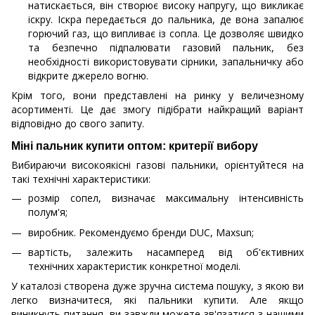
натискається, він створює високу напругу, що викликає
іскру. Іскра передається до пальника, де вона запалює
горючий газ, що випливає із сопла. Це дозволяє швидко
та безпечно підпалювати газовий пальник, без
необхідності використовувати сірники, запальничку або
відкрите джерело вогню.
Крім того, вони представлені на ринку у величезному
асортименті. Це дає змогу підібрати найкращий варіант
відповідно до свого запиту.
Міні пальник купити оптом: критерії вибору
Вибираючи високоякісні газові пальники, орієнтуйтеся на
такі технічні характеристики:
розмір сопел, визначає максимальну інтенсивність
полум'я;
виробник. Рекомендуємо бренди DUC, Maxsun;
вартість, залежить насамперед від об'єктивних
технічних характеристик конкретної моделі.
У каталозі створена дуже зручна система пошуку, з якою ви
легко визначитеся, які пальники купити. Але якщо
виникнуть питання, ви завжди можете зв'язатися з нашими