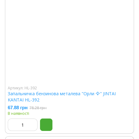
Артикул: HL-392
Запальничка бензинова металева "Орли 🦅" JINTAI
KANTAI HL-392
67.88 грн
78.28 грн
В наявності