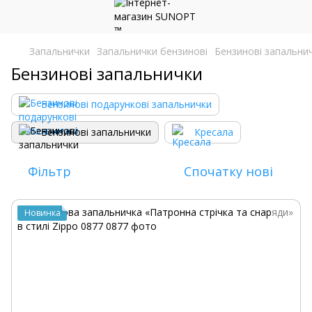
Запальнички
Запальнички бензинові
Бензинові запальни
Бензинові запальнички
Бензинові подарункові запальнички
Бензинові запальнички
Кресала
Фільтр
Спочатку нові
Новинка