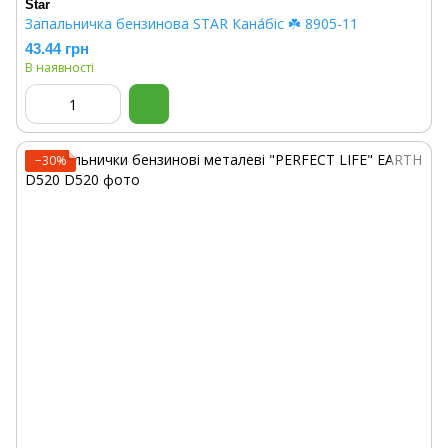
Star
Запальничка бензинова STAR Кана́біс ☘️ 8905-11
43.44 грн
В наявності
−30%