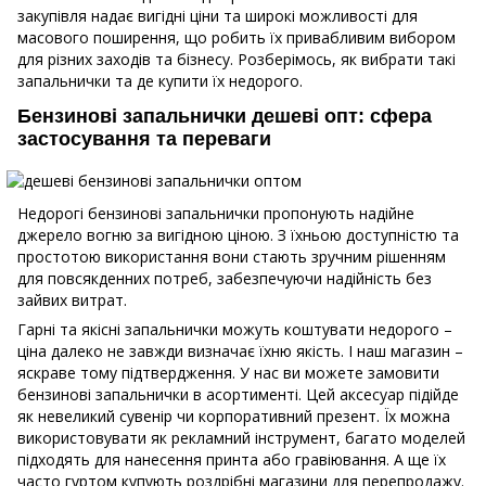
закупівля надає вигідні ціни та широкі можливості для
масового поширення, що робить їх привабливим вибором
для різних заходів та бізнесу. Розберімось, як вибрати такі
запальнички та де купити їх недорого.
Бензинові запальнички дешеві опт: сфера
застосування та переваги
Недорогі бензинові запальнички пропонують надійне
джерело вогню за вигідною ціною. З їхньою доступністю та
простотою використання вони стають зручним рішенням
для повсякденних потреб, забезпечуючи надійність без
зайвих витрат.
Гарні та якісні запальнички можуть коштувати недорого –
ціна далеко не завжди визначає їхню якість. І наш магазин –
яскраве тому підтвердження. У нас ви можете замовити
бензинові запальнички в асортименті. Цей аксесуар підійде
як невеликий сувенір чи корпоративний презент. Їх можна
використовувати як рекламний інструмент, багато моделей
підходять для нанесення принта або гравіювання. А ще їх
часто гуртом купують роздрібні магазини для перепродажу.