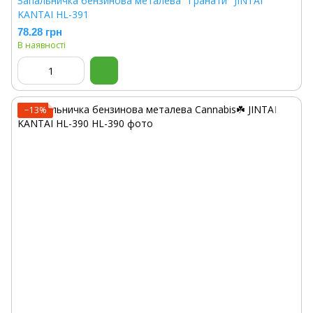
Запальничка бензинова металева "Гранати" JINTAI
KANTAI HL-391
78.28 грн
В наявності
−13%