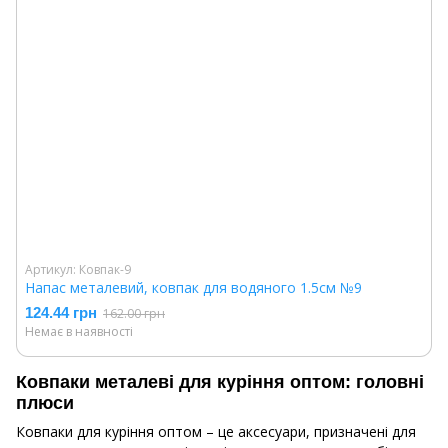
Артикул: Ковпак-9
Напас металевий, ковпак для водяного 1.5см №9
124.44 грн
162.00 грн
Немає в наявності
Ковпаки металеві для куріння оптом: головні
плюси
Ковпаки для куріння оптом – це аксесуари, призначені для