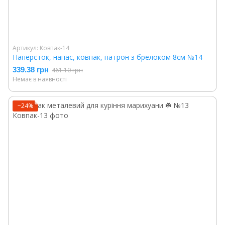
Артикул: Ковпак-14
Наперсток, напас, ковпак, патрон з брелоком 8см №14
339.38 грн
461.10 грн
Немає в наявності
−24%