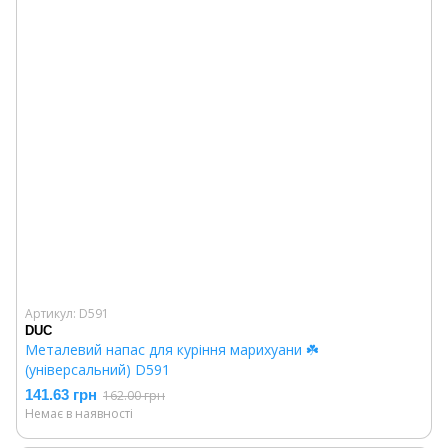
Артикул: D591
DUC
Металевий напас для куріння марихуани ☘️
(універсальний) D591
141.63 грн
162.00 грн
Немає в наявності