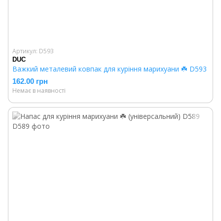
Артикул: D593
DUC
Важкий металевий ковпак для куріння марихуани ☘️ D593
162.00 грн
Немає в наявності