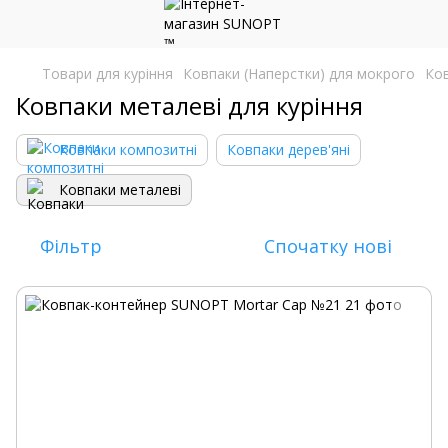
Товари для куріння
Ковпаки (Наперстки) для мокрого
Ков
Ковпаки металеві для куріння
Ковпаки композитні
Ковпаки дерев'яні
Ковпаки металеві
Фільтр
Спочатку нові