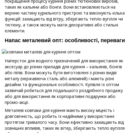
покращення процесу куріння різних тютюнових виробів,
таких як кальяни або бонги. Вони встановлюються на
верхню частину курильного пристрою та виконують кілька
функцій: захищають від вітру, зберігають тепло вугілля чи
тютюну, а також можуть мати декоративні або стильні
елементи.
Напас металевий опт: особливості, переваги
Наперсток для водного призначений для використання як
аксесуар до різних приладів для куріння – кальянів, бонгів
або піпів. Вони можуть бути виготовлені з різних видів
металу (нержавіюча сталь або алюміній) і мають різні
дизайни та функціональні особливості. Купівля їх оптом
зазвичай робиться для подальшого роздрібного продажу
або для використання як корпоративні подарунки або
промо-акції.
Металеві ковпаки для куріння мають високу міцність і
довговічність, що робить їх надійними у використанні
протягом тривалого часу. Вони ефективно захищають від
зовнішніх впливів, таких як вітер, зберігають тепло вугілля