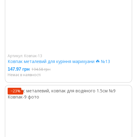
Артикул: Ковпак-13
Ковпак металевий для куріння марихуани ☘️ №13
147.97 грн
194.58 грн
Немає в наявності
−23%