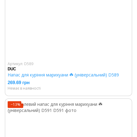
Артикул: D589
DUC
Напас для куріння марихуани ☘️ (універсальний) D589
269.69 грн
Немає в наявності
−13%