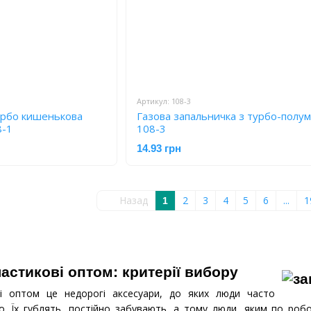
Артикул: 108-3
урбо кишенькова
Газова запальничка з турбо-полум
8-1
108-3
14.93 грн
Назад
2
3
4
5
6
...
1
1
астикові оптом: критерії вибору
ві оптом це недорогі аксесуари, до яких люди часто
. Їх гублять, постійно забувають, а тому люди, яким по робо