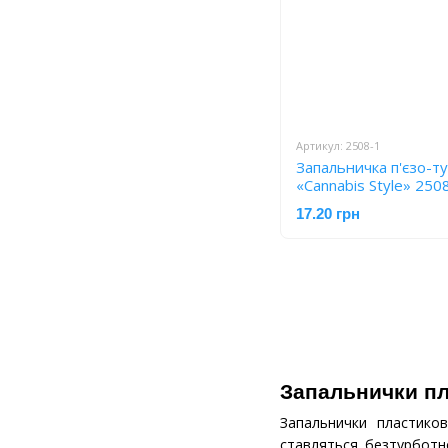
Артикул: 2508-1
Запальничка п'єзо-т
«Cannabis Style» 250
17.20 грн
Запальнички пл
Запальнички пластико
ставляться безтурботно