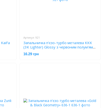
Артикул: 921
 KaiFa
Запальничка п'єзо-турбо металева KKK
(3K Lighter) Glossy з червоним полум'ям
921
16.29 грн