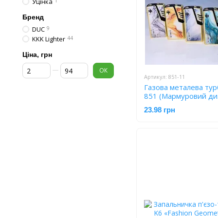
Уцінка
1
Бренд
DUC
9
KKK Lighter
44
Ціна, грн
Від Ціна, грн
До Ціна, грн
ОК
Артикул: 851-11
Газова металева тур
851 (Мармуровий диз
23.98 грн