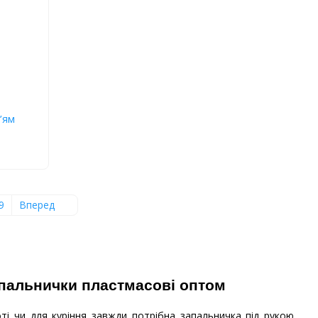
’ям
9
Вперед
ті чи для куріння завжди потрібна запальничка під рукою,