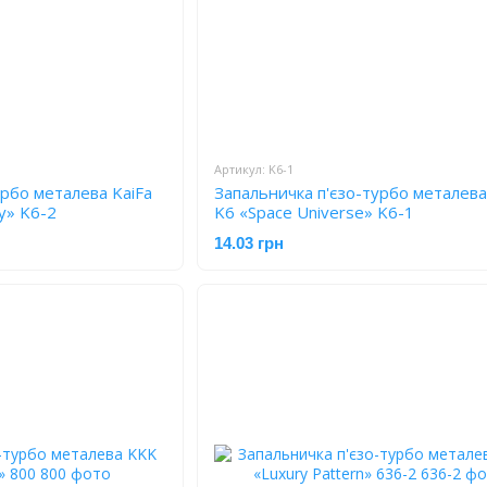
Артикул: K6-1
урбо металева KaiFa
Запальничка п'єзо-турбо металева
y» K6-2
K6 «Space Universe» K6-1
14.03 грн