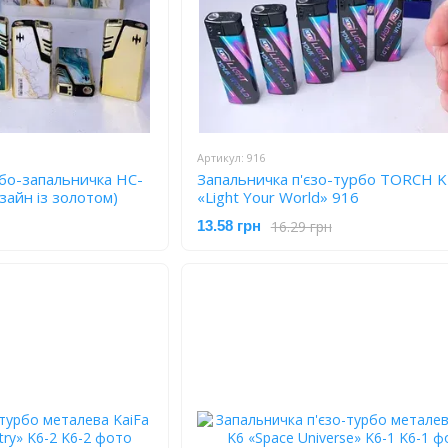
Артикул: 916
бо-запальничка HC-
Запальничка п'єзо-турбо TORCH 
айн із золотом)
«Light Your World» 916
16.29 грн
13.58 грн