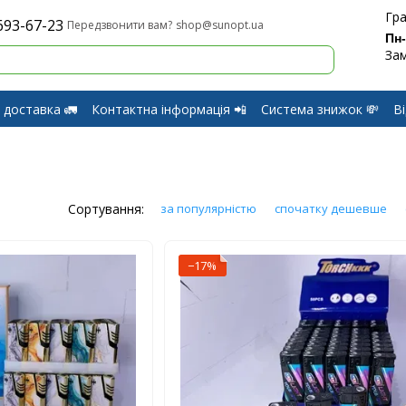
Гра
693-67-23
shop@sunopt.ua
Передзвонити вам?
Пн
Зам
 доставка 🚛
Контактна інформація 📲
Система знижок 💸
В
оферти
Обмін і Повернення
Сортування:
за популярністю
спочатку дешевше
−17%