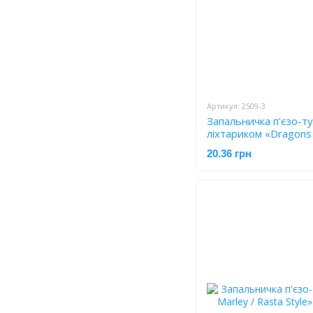
Артикул: 2509-3
Запальничка п'єзо-т
ліхтариком «Dragons 
Black» 2509-3
20.36 грн