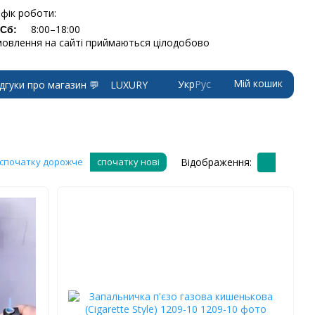
фік роботи:
8:00–18:00
-Сб:
овлення на сайті приймаються цілодобово
Мій кошик
Укр
Рус
ідгуки про магазин 💬
LUXURY
Відображення:
спочатку дорожче
спочатку нові