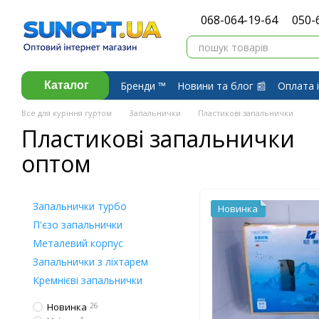
Перейти до основного контенту
068-064-19-64
050-
Бренди ™️
Новини та блог 📰
Оплата і
Каталог
Про компанію ⭐
Договір публічної 
Все для куріння гуртом
Запальнички
Пластикові запальнички
Пластикові запальнички
оптом
Запальнички турбо
Новинка
П'єзо запальнички
Металевий корпус
Запальнички з ліхтарем
Кремнієві запальнички
Новинка
26