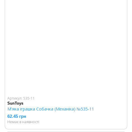
Артикул: 535-11
SunToys
М'яка іграшка Собачка (Механіка) №535-11
62.45 грн
Немає в наявності