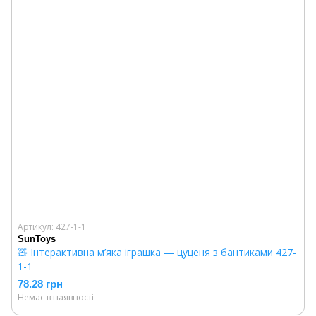
Артикул: 427-1-1
SunToys
🧸 Інтерактивна м’яка іграшка — цуценя з бантиками 427-
1-1
78.28 грн
Немає в наявності