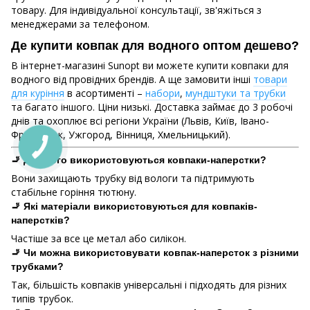
товару. Для індивідуальної консультації, зв'яжіться з
менеджерами за телефоном.
Де купити ковпак для водного оптом дешево?
В інтернет-магазині Sunopt ви можете купити ковпаки для
водного від провідних брендів. А ще замовити інші
товари
для куріння
в асортименті –
набори
,
мундштуки та трубки
та багато іншого. Ціни низькі. Доставка займає до 3 робочі
днів та охоплює всі регіони України (Львів, Київ, Івано-
Франківськ, Ужгород, Вінниця, Хмельницький).
🚬 Для чого використовуються ковпаки-наперстки?
Вони захищають трубку від вологи та підтримують
стабільне горіння тютюну.
🚬 Які матеріали використовуються для ковпаків-
наперстків?
Частіше за все це метал або силікон.
🚬 Чи можна використовувати ковпак-наперсток з різними
трубками?
Так, більшість ковпаків універсальні і підходять для різних
типів трубок.