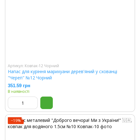
Артикул: Ковпак-12 Чорний
Напас для куріння марихуани дерев'яний у схованці
"Череп" №12 Чорний
351.59 грн
В наявності
−19%