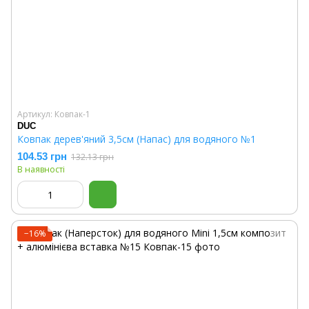
Артикул: Ковпак-1
DUC
Ковпак дерев'яний 3,5см (Напас) для водяного №1
104.53 грн
132.13 грн
В наявності
−16%