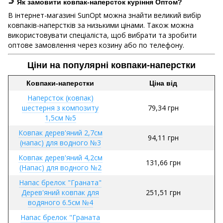
🚬 Як замовити ковпак-наперсток куріння Оптом?
В інтернет-магазині SunOpt можна знайти великий вибір
ковпаків-наперстків за низькими цінами. Також можна
використовувати спеціаліста, щоб вибрати та зробити
оптове замовлення через козину або по телефону.
Ціни на популярні ковпаки-наперстки
Ковпаки-наперстки
Ціна від
Наперсток (ковпак)
шестерня з композиту
79,34 грн
1,5см №5
Ковпак дерев'яний 2,7см
94,11 грн
(напас) для водного №3
Ковпак дерев'яний 4,2см
131,66 грн
(Напас) для водного №2
Напас брелок "Граната"
Дерев'яний ковпак для
251,51 грн
водяного 6.5см №4
Напас брелок "Граната