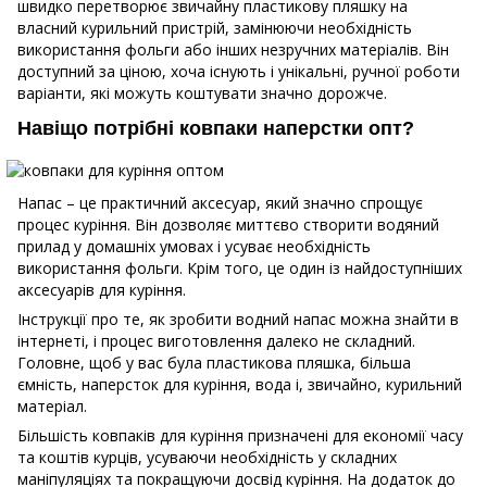
швидко перетворює звичайну пластикову пляшку на
власний курильний пристрій, замінюючи необхідність
використання фольги або інших незручних матеріалів. Він
доступний за ціною, хоча існують і унікальні, ручної роботи
варіанти, які можуть коштувати значно дорожче.
Навіщо потрібні ковпаки наперстки опт?
Напас – це практичний аксесуар, який значно спрощує
процес куріння. Він дозволяє миттєво створити водяний
прилад у домашніх умовах і усуває необхідність
використання фольги. Крім того, це один із найдоступніших
аксесуарів для куріння.
Інструкції про те, як зробити водний напас можна знайти в
інтернеті, і процес виготовлення далеко не складний.
Головне, щоб у вас була пластикова пляшка, більша
ємність, наперсток для куріння, вода і, звичайно, курильний
матеріал.
Більшість ковпаків для куріння призначені для економії часу
та коштів курців, усуваючи необхідність у складних
маніпуляціях та покращуючи досвід куріння. На додаток до