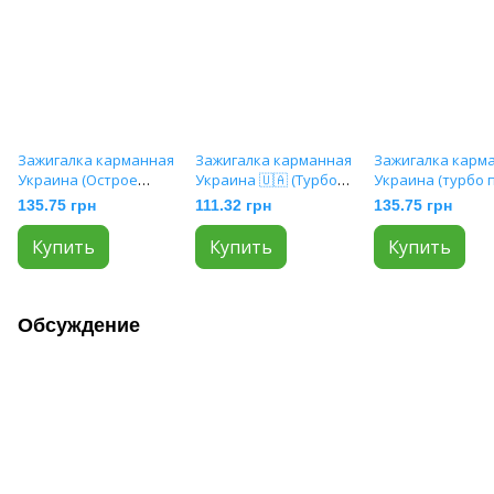
Зажигалка карманная
Зажигалка карманная
Зажигалка карм
Украина (Острое
Украина 🇺🇦 (Турбо
Украина (турбо 
пламя) HL-124
пламя) HL-321
🚀) HL-4523-2
135.75 грн
111.32 грн
135.75 грн
Купить
Купить
Купить
Обсуждение