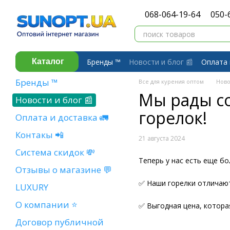
Перейти к основному контенту
068-064-19-64
050-
Бренды ™️
Новости и блог 📰
Оплата 
Каталог
Договор публичной оферты
Обмен 
Бренды ™️
Все для курения оптом
Ново
Мы рады с
Новости и блог 📰
горелок!
Оплата и доставка 🚛
Контакы 📲
21 августа 2024
Система скидок 💸
Теперь у нас есть еще б
Отзывы о магазине 💬
✅ Наши горелки отличаю
LUXURY
О компании ⭐
✅ Выгодная цена, котора
Договор публичной