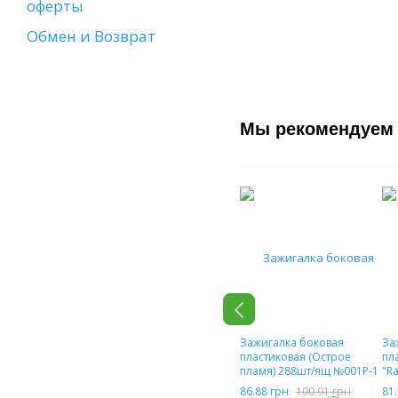
оферты
Обмен и Возврат
Мы рекомендуем
Зажигалка боковая
За
пластиковая (Острое
пл
пламя) 288шт/ящ №001P-1
"Ra
99
86.88 грн
100.91 грн
81