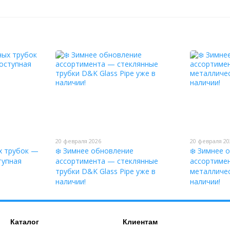
20 февраля 2026
20 февраля 20
х трубок —
❄️ Зимнее обновление
❄️ Зимнее 
тупная
ассортимента — стеклянные
ассортиме
трубки D&K Glass Pipe уже в
металличес
наличии!
наличии!
Каталог
Клиентам