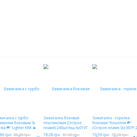
жигалка с турбо
Зажигалка боковая
Зажигалка - горелка
аменем боковым 🚀
пластиковая (Острое
боковая "Конопля ☘️"
sta ☘️" Lighter KKK 🔥
пламя) 240шт/ящ №019T
(Острое пламя 🚀) 007P-
0-2
.90 грн
86.88 грн
78.28 грн
81.00 грн
70.59 грн
78.28 грн