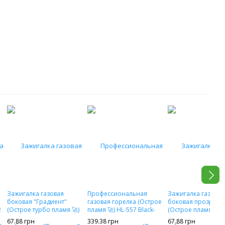
Зажигалка газовая
Профессиональная
Зажигалка газовая
боковая "Градиент"
газовая горелка (Острое
боковая прозрачн
2
(Острое турбо пламя 🚀)
пламя 🚀) HL-557 Black-
(Острое пламя🚀) 
701 UV
gold
67.88 грн
339.38 грн
67.88 грн