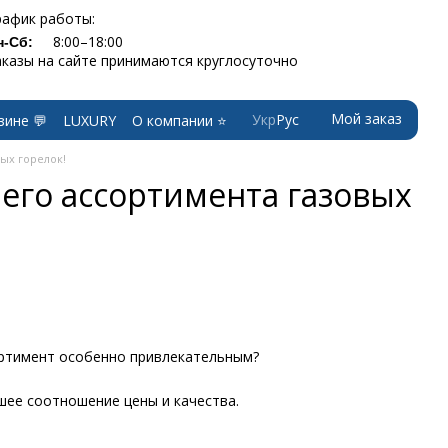
рафик работы:
8:00–18:00
н-Сб:
аказы на сайте принимаются круглосуточно
Мой заказ
Укр
Рус
зине 💬
LUXURY
О компании ⭐
ых горелок!
его ассортимента газовых
ортимент особенно привлекательным?
шее соотношение цены и качества.