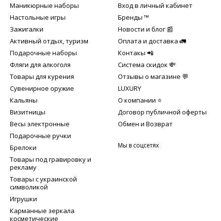
Маникюрные наборы
Вход в личный кабинет
Настольные игры
Бренды ™️
Зажигалки
Новости и блог 📰
Активный отдых, туризм
Оплата и доставка 🚛
Подарочные наборы
Контакы 📲
Фляги для алкоголя
Система скидок 💸
Товары для курения
Отзывы о магазине 💬
Сувенирное оружие
LUXURY
Кальяны
О компании ⭐
Визитницы
Договор публичной оферты
Весы электронные
Обмен и Возврат
Подарочные ручки
Мы в соцсетях
Брелоки
Товары под гравировку и
рекламу
Товары с украинской
символикой
Игрушки
Карманные зеркала
косметические