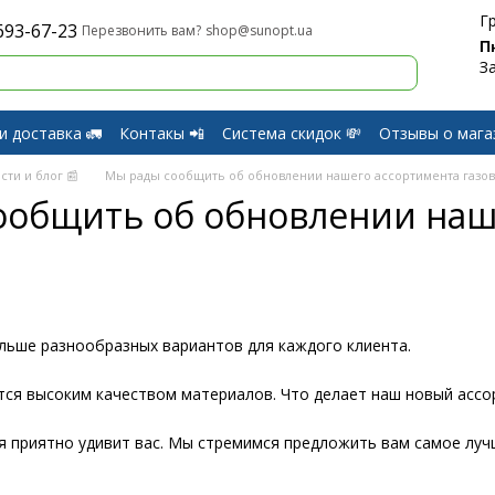
Г
693-67-23
shop@sunopt.ua
Перезвонить вам?
П
З
и доставка 🚛
Контакы 📲
Система скидок 💸
Отзывы о мага
и Возврат
сти и блог 📰
Мы рады сообщить об обновлении нашего ассортимента газов
ообщить об обновлении наш
ольше разнообразных вариантов для каждого клиента.
тся высоким качеством материалов. Что делает наш новый асс
я приятно удивит вас. Мы стремимся предложить вам самое луч