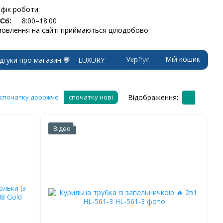
фік роботи:
8:00–18:00
-Сб:
овлення на сайті приймаються цілодобово
Мій кошик
Укр
Рус
ідгуки про магазин 💬
LUXURY
Відображення:
спочатку дорожче
спочатку нові
Відео