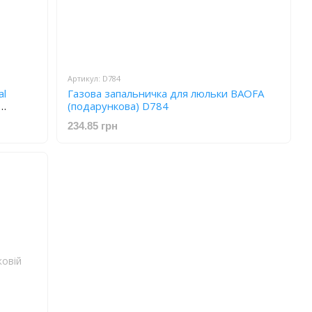
Артикул: D784
al
Газова запальничка для люльки BAOFA
(подарункова) D784
234.85 грн