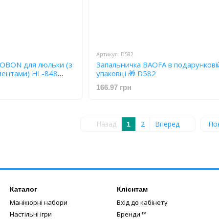
Артикул: D582
JOBON для люльки (з
Запальничка BAOFA в подарункові
ментами) HL-848
упаковці 🎁 D582
166.97 грн
Назад
2
Вперед
По
1
Каталог
Клієнтам
Манікюрні набори
Вхід до кабінету
Настільні ігри
Бренди ™️