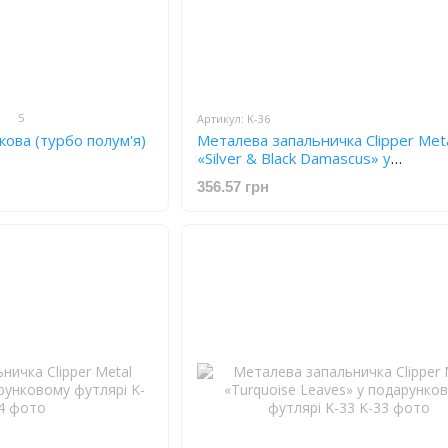
5
Артикул: K-36
ова (турбо полум'я)
Металева запальничка Clipper Met
«Silver & Black Damascus» у
подарунковому футлярі K-36
356.57 грн