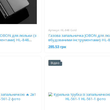
Артикул: HL-848 Gold
JOBON для люльки (з
Газова запальничка JOBON для лю
ментами) HL-848
вбудованими інструментами) HL-
Gold
285.53 грн
Відео