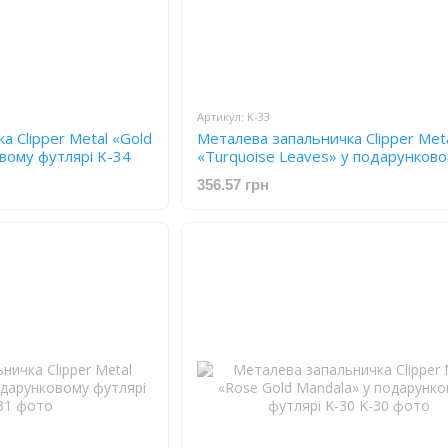
Артикул: K-33
 Clipper Metal «Gold
Металева запальничка Clipper Met
вому футлярі K-34
«Turquoise Leaves» у подарунков
футлярі K-33
356.57 грн