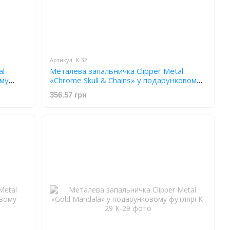
Артикул: K-32
al
Металева запальничка Clipper Metal
ому
«Chrome Skull & Chains» у подарунковому
футлярі K-32
356.57 грн