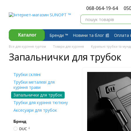
Перейти до основного контенту
068-064-19-64
050
Бренди ™️
Новини та блог 📰
Оплата і
Каталог
Про компанію ⭐
Договір публічної 
Все для куріння гуртом
Товари для куріння
Курильні трубки та мун
Запальнички для трубок
Трубки скляні
Трубки металеві для
куріння трави
Запальнички для трубок
Трубки для куріння тютюну
Аксесуари для трубок
Бренд
DUC
4