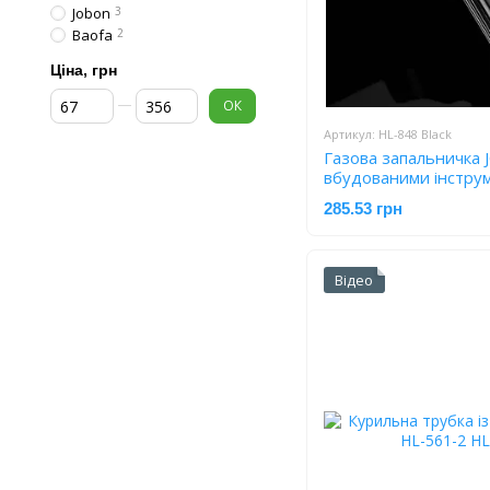
Jobon
3
Baofa
2
Ціна, грн
Від Ціна, грн
До Ціна, грн
ОК
Артикул: HL-848 Black
Газова запальничка 
вбудованими інстру
Black
285.53 грн
Відео