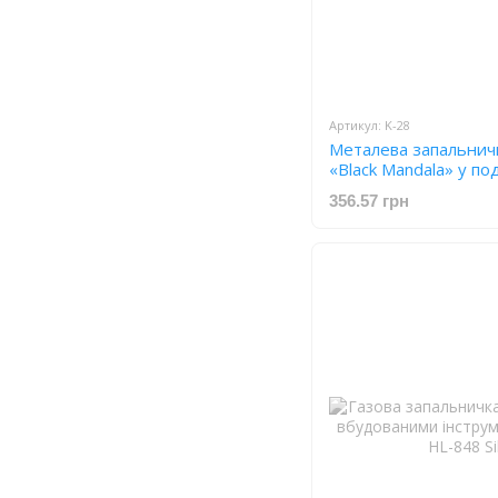
Артикул: K-28
Металева запальничк
«Black Mandala» у п
K-28
356.57 грн