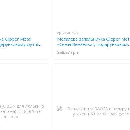
Артикул: K-27
а Clipper Metal
Металева запальничка Clipper Met
одарунковому футлярі
«Синій Вензель» у подарунковому
футлярі K-27
356.57 грн