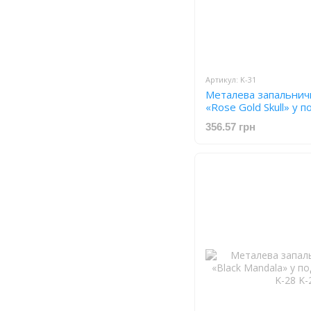
Артикул: K-31
Металева запальничк
«Rose Gold Skull» у 
футлярі K-31
356.57 грн