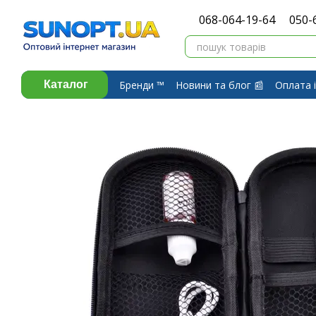
Перейти до основного контенту
068-064-19-64
050-
Бренди ™️
Новини та блог 📰
Оплата і
Каталог
Про компанію ⭐
Договір публічної 