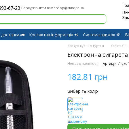
Гра
693-67-23
shop@sunopt.ua
Передзвонити вам?
Пн
Зам
 доставка 🚛
Контактна інформація 📲
Система знижок 💸
В
оферти
Обмін і Повернення
Все для куріння гуртом
Електронні
Електронна сигарета 
Немає в наявності
Артикул: Люкс-
182.81 грн
Виберіть колір