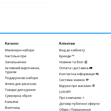
Каталог
Клієнтам
Манікюрні набори
Вхід до кабінету
Настільні ігри
Бренди ™️
Запальнички
Новини та блог 📰
Активний відпочинок,
Оплата і доставка 🚛
туризм
Контактна інформація 📲
Подарункові набори
Система знижок 💸
Фляги для алкоголю
Відгуки про магазин 💬
Товари для куріння
LUXURY
Сувенірна зброя
Про компанію ⭐
Кальяни
Договір публічної оферти
Візитниці
Обмін і Повернення