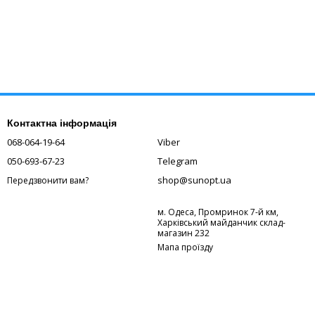
Контактна інформація
068-064-19-64
Viber
050-693-67-23
Telegram
shop@sunopt.ua
Передзвонити вам?
м. Одеса, Промринок 7-й км,
Харківський майданчик склад-
магазин 232
Мапа проїзду