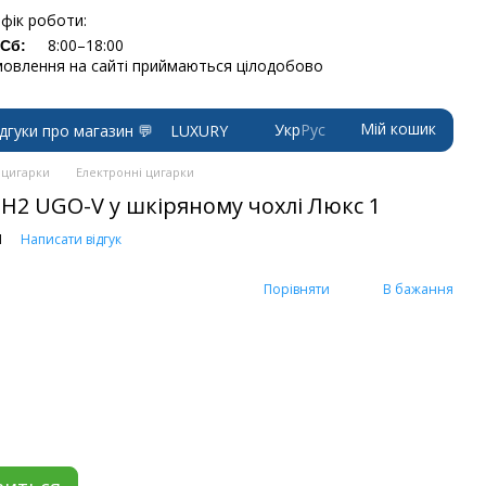
фік роботи:
8:00–18:00
-Сб:
овлення на сайті приймаються цілодобово
Мій кошик
Укр
Рус
ідгуки про магазин 💬
LUXURY
 цигарки
Електронні цигарки
H2 UGO-V у шкіряному чохлі Люкс 1
1
Написати відгук
Порівняти
В бажання